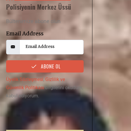
Polisiyenin Merkez Üssü
Bültenimize abone olun
Email Address
ABONE OL
Üyelik Sözleşmesi
,
Gizlilik ve
Güvenlik Politikası
bilgilerini okudum,
kabul ediyorum.