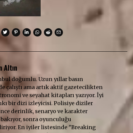
 Altın
anbul doğumlu. Uzun yıllar basın
e çalıştı ama artık aktif gazetecilikten
ronomi ve seyahat kitapları yazıyor. İyi
ıkı bir dizi izleyicisi. Polisiye diziler
Önce derinlik, senaryo ve karakter
 bakıyor, sonra oyunculuğu
riyor. En iyiler listesinde "Breaking