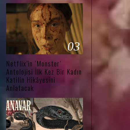
03
Netflix’in ‘Monster’
Antolojisi İlk Kez Bir Kadın
Katilin Hikâyesini
Anlatacak