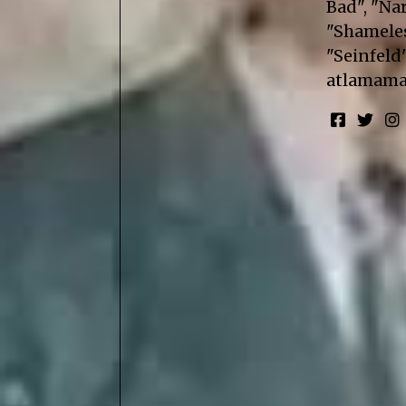
Bad", "Nar
"Shameless
"Seinfeld"
atlamama