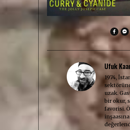
Ufuk Kaan
1974, İst
sektöründ
uzak. Gast
bir okur, s
favorisi. 
inşaasına
değerlendi