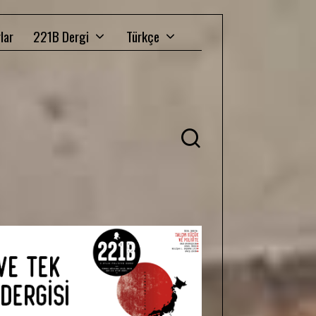
lar
221B Dergi
Türkçe
Ü