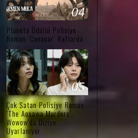
04
Planeta Ödüllü Polisiye
Roman ‘Canavar’ Raflarda
05
Çok Satan Polisiye Roman
‘The Aosawa Murders’,
Wowow’da Diziye
Uyarlanıyor