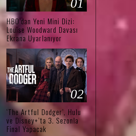
01
HBO’dan Yeni Mini Dizi:
Louise Woodward Davası
Ekrana Uyarlanıyor
02
‘The Artful Dodger’, Hulu
ve Disney+’ta 3. Sezonla
Final Yapacak