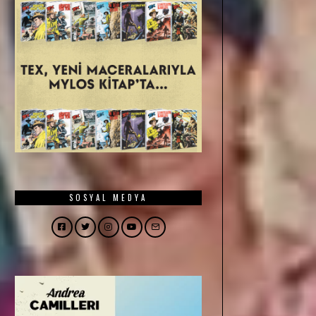
SOSYAL MEDYA
Facebook
Twitter
Instagram
YouTube
Email