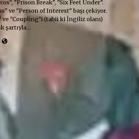
cos", "Prison Break", "Six Feet Under".
" ve "Person of Interest" başı çekiyor.
 ve "Coupling"i (tabii ki İngiliz olanı)
k şartıyla…