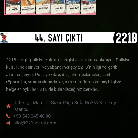
221B dergi, “polisiye kültürü” dergisi olarak konumlanıyor. Polisiye
kültürüne dair yerli ve yabancı her şey 221B’nin ilgi ve içerik
alanına giriyor. Polisiye kitap, dizi, film incelemeleri, özel
röportajlar, satır aralarında veya tozlu raflarda kalmış bilgi ve
belgeler, öyküler 221B’de bulabileceğiniz içerikler…
Caferağa Mah. Dr. Şakir Paşa Sok. No3/A Kadıköy
İstanbul
+90 543 345 46 00
bilgi@221bdergi.com