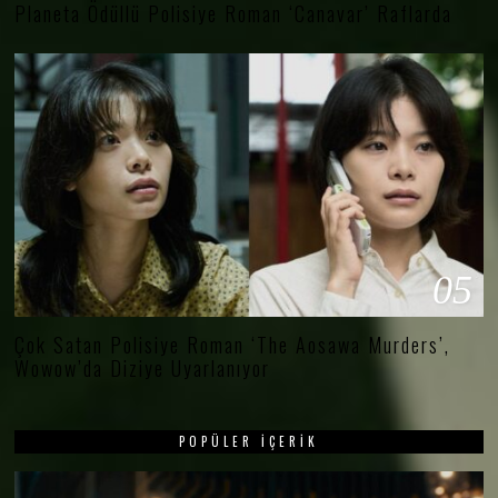
Planeta Ödüllü Polisiye Roman ‘Canavar’ Raflarda
05
Çok Satan Polisiye Roman ‘The Aosawa Murders’,
Wowow’da Diziye Uyarlanıyor
POPÜLER İÇERIK