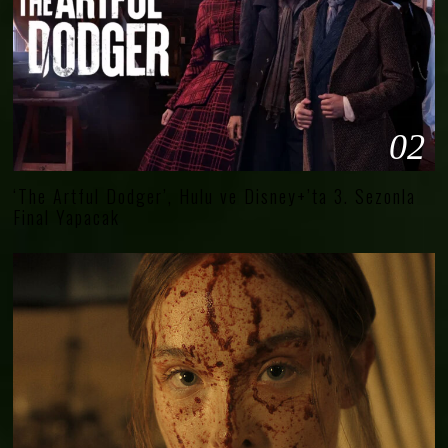
02
‘The Artful Dodger’, Hulu ve Disney+’ta 3. Sezonla
Final Yapacak