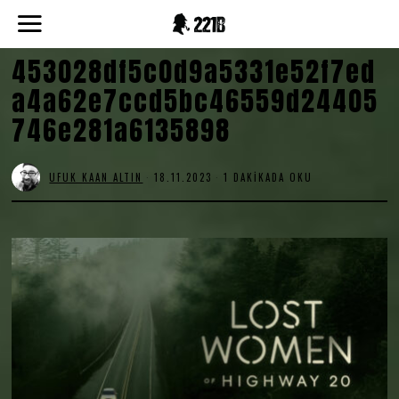
453028df5c0d9a5331e52f7ed
a4a62e7ccd5bc46559d24405
746e281a6135898
UFUK KAAN ALTIN
18.11.2023
1 DAKIKADA OKU