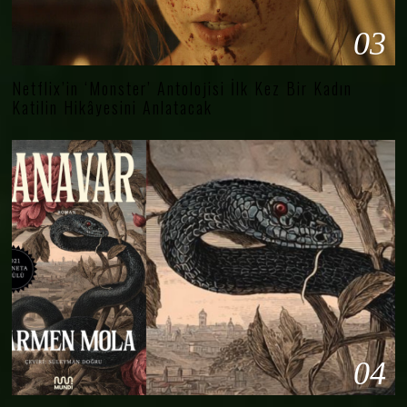
03
Netflix’in ‘Monster’ Antolojisi İlk Kez Bir Kadın
Katilin Hikâyesini Anlatacak
04