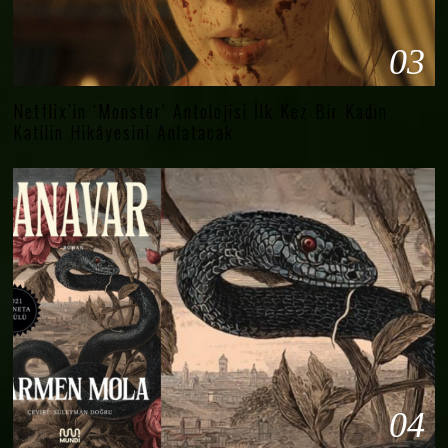
03
Netflix’in ‘Monster’ Antolojisi İlk Kez Bir Kadın
Katilin Hikâyesini Anlatacak
04