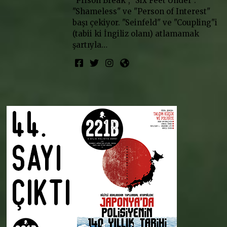
"Prison Break", "Six Feet Under".
"Shameless" ve "Person of Interest"
başı çekiyor. "Seinfeld" ve "Coupling"i
(tabii ki İngiliz olanı) atlamamak
şartıyla…