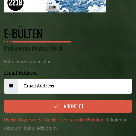
E-BÜLTEN
Polisiyenin Merkez Üssü
Bültenimize abone olun
Email Address
ABONE OL
Üyelik Sözleşmesi
,
Gizlilik ve Güvenlik Politikası
bilgilerini
okudum, kabul ediyorum.