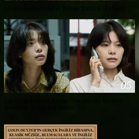
Planeta Ödüllü Polisiye Roman ‘Canavar’ Raflarda
05
Çok Satan Polisiye Roman ‘The Aosawa Murders’,
Wowow’da Diziye Uyarlanıyor