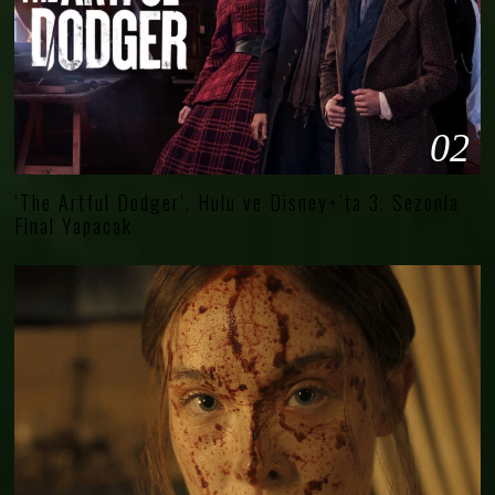
02
‘The Artful Dodger’, Hulu ve Disney+’ta 3. Sezonla
Final Yapacak