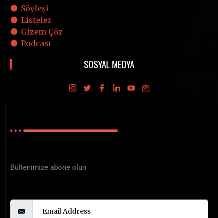
Söyleşi
Listeler
Gizem Çöz
Podcast
SOSYAL MEDYA
E-BÜLTEN
Polisiyenin Merkez Üssü
Bültenimize abone olun
Email Address