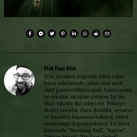
Ufuk Kaan Altın
1974, İstanbul doğumlu. Uzun yıllar
basın sektöründe çalıştı ama artık
aktif gazetecilikten uzak. Gastronomi
ve seyahat kitapları yazıyor. İyi bir
okur, sıkı bir dizi izleyicisi. Polisiye
diziler favorisi. Önce derinlik, senaryo
ve karakter inşaasına bakıyor, sonra
oyunculuğu değerlendiriyor. En iyiler
listesinde "Breaking Bad", "Narcos",