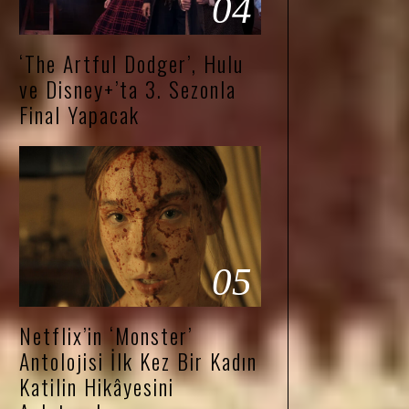
04
‘The Artful Dodger’, Hulu
ve Disney+’ta 3. Sezonla
Final Yapacak
05
Netflix’in ‘Monster’
Antolojisi İlk Kez Bir Kadın
Katilin Hikâyesini