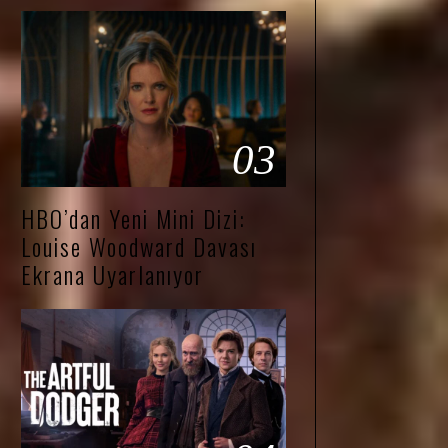
03
HBO’dan Yeni Mini Dizi:
Louise Woodward Davası
Ekrana Uyarlanıyor