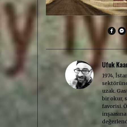
Ufuk Kaan
1974, İst
sektöründ
uzak. Gast
bir okur, s
favorisi. 
inşaasına
değerlendi