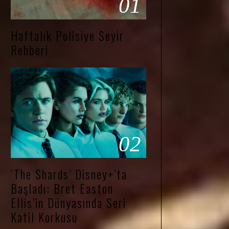
01
Haftalık Polisiye Seyir
Rehberi
02
‘The Shards’ Disney+’ta
Başladı: Bret Easton
Ellis’in Dünyasında Seri
Katil Korkusu