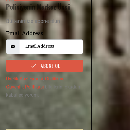
Polisiyenin Merkez Üssü
Bültenimize abone olun
Email Address
ABONE OL
Üyelik Sözleşmesi
,
Gizlilik ve
Güvenlik Politikası
bilgilerini okudum,
kabul ediyorum.