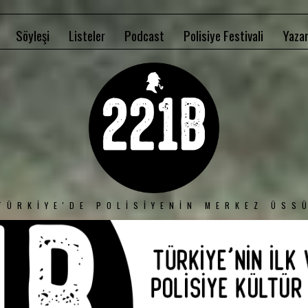
Söyleşi
Listeler
Podcast
Polisiye Festivali
Yazar
TÜRKIYE'DE POLISIYENIN MERKEZ ÜSS