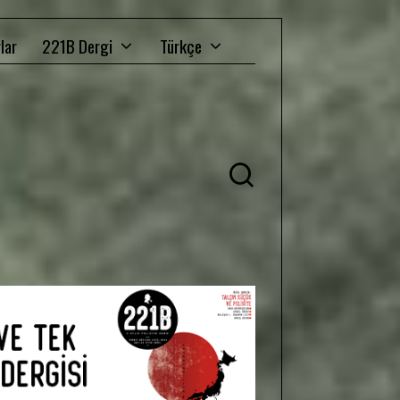
lar
221B Dergi
Türkçe
Ü