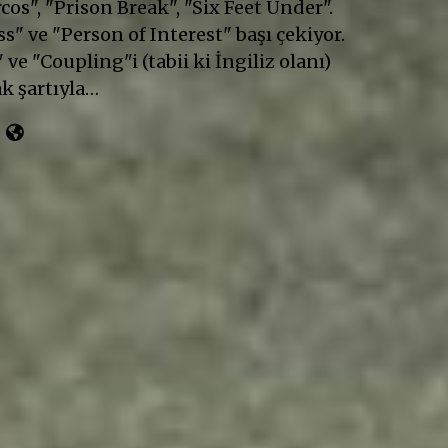
cos", "Prison Break", "Six Feet Under".
" ve "Person of Interest" başı çekiyor.
 ve "Coupling"i (tabii ki İngiliz olanı)
k şartıyla…