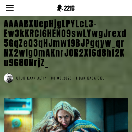
AAAABXUepHjgLPYLcL3-
Ew3kKRCI6HENO9swLYwgJrexd
5GqZeQ3qHJmw19BJPgqyw_qr
NX2wlg0mAKnrJOR2Xi6d8hf2K
u9G8ONrjZ_
UFUK KAAN ALTIN
08.09.2023
1 DAKIKADA OKU