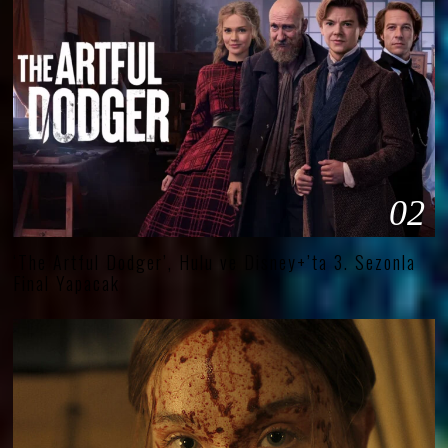
02
‘The Artful Dodger’, Hulu ve Disney+’ta 3. Sezonla
Final Yapacak