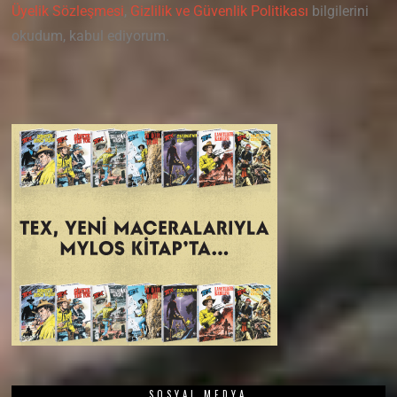
Üyelik Sözleşmesi
,
Gizlilik ve Güvenlik Politikası
bilgilerini
okudum, kabul ediyorum.
SOSYAL MEDYA