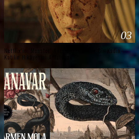
03
Netflix’in ‘Monster’ Antolojisi İlk Kez Bir Kadın
Katilin Hikâyesini Anlatacak