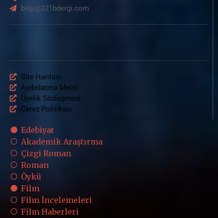
bilgi@221bdergi.com
Site Haritası
Aydınlatma Metni
Üyelik Sözleşmesi
Çerez Politikası
Edebiyat
Akademik Araştırma
Çizgi Roman
Roman
Öykü
Film
Film İncelemeleri
Film Haberleri