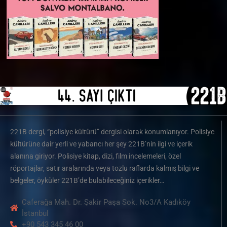
221B dergi, “polisiye kültürü” dergisi olarak konumlanıyor. Polisiye
kültürüne dair yerli ve yabancı her şey 221B’nin ilgi ve içerik
alanına giriyor. Polisiye kitap, dizi, film incelemeleri, özel
röportajlar, satır aralarında veya tozlu raflarda kalmış bilgi ve
belgeler, öyküler 221B’de bulabileceğiniz içerikler…
Caferağa Mah. Dr. Şakir Paşa Sok. No3/A Kadıköy
İstanbul
+90 543 345 46 00