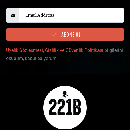
Email Address
ABONE OL
Üyelik Sözleşmesi
,
Gizlilik ve Güvenlik Politikası
bilgilerini
okudum, kabul ediyorum.