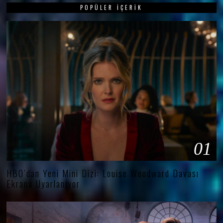
POPÜLER İÇERIK
01
HBO’dan Yeni Mini Dizi: Louise Woodward Davası
Ekrana Uyarlanıyor