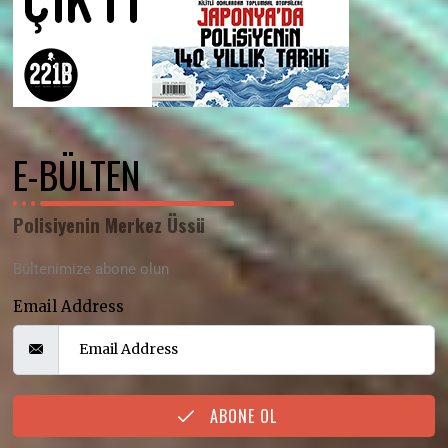
E-BÜLTEN
Polisiyenin Merkez Üssü
Bültenimize abone olun
Email Address
ABONE OL