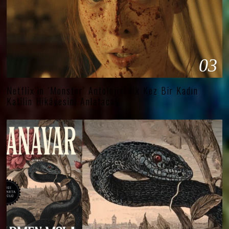
03
Netflix’in ‘Monster’ Antolojisi İlk Kez Bir Kadın
Katilin Hikâyesini Anlatacak