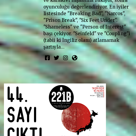
ve karakter inşaasına bakıyor, sonra
oyunculuğu değerlendiriyor. En iyiler
listesinde "Breaking Bad", "Narcos",
"Prison Break", "Six Feet Under".
"Shameless" ve "Person of Interest"
başı çekiyor. "Seinfeld" ve "Coupling"i
(tabii ki İngiliz olanı) atlamamak
şartıyla…