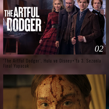
02
‘The Artful Dodger’, Hulu ve Disney+’ta 3. Sezonla
Final Yapacak