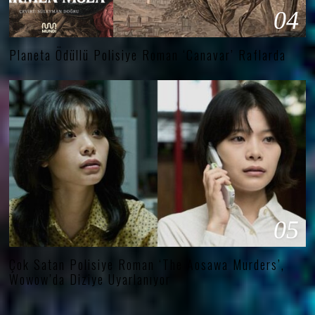
04
Planeta Ödüllü Polisiye Roman ‘Canavar’ Raflarda
05
Çok Satan Polisiye Roman ‘The Aosawa Murders’,
Wowow’da Diziye Uyarlanıyor