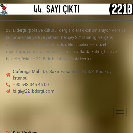
221B dergi, “polisiye kültürü” dergisi olarak konumlanıyor. Polisiye
kültürüne dair yerli ve yabancı her şey 221B’nin ilgi ve içerik
alanına giriyor. Polisiye kitap, dizi, film incelemeleri, özel
röportajlar, satır aralarında veya tozlu raflarda kalmış bilgi ve
belgeler, öyküler 221B’de bulabileceğiniz içerikler…
Caferağa Mah. Dr. Şakir Paşa Sok. No3/A Kadıköy
İstanbul
+90 543 345 46 00
bilgi@221bdergi.com
Site Haritası