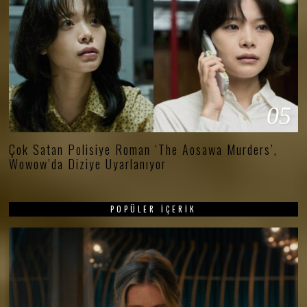
05
Çok Satan Polisiye Roman ‘The Aosawa Murders’,
Wowow’da Diziye Uyarlanıyor
POPÜLER İÇERIK