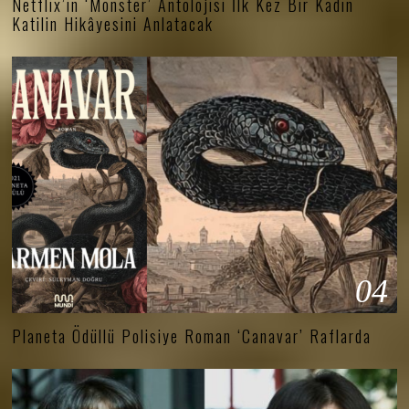
Netflix’in ‘Monster’ Antolojisi İlk Kez Bir Kadın
Katilin Hikâyesini Anlatacak
04
Planeta Ödüllü Polisiye Roman ‘Canavar’ Raflarda