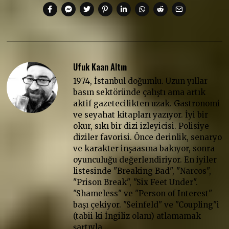
Ufuk Kaan Altın
1974, İstanbul doğumlu. Uzun yıllar
basın sektöründe çalıştı ama artık
aktif gazetecilikten uzak. Gastronomi
ve seyahat kitapları yazıyor. İyi bir
okur, sıkı bir dizi izleyicisi. Polisiye
diziler favorisi. Önce derinlik, senaryo
ve karakter inşaasına bakıyor, sonra
oyunculuğu değerlendiriyor. En iyiler
listesinde "Breaking Bad", "Narcos",
"Prison Break", "Six Feet Under".
"Shameless" ve "Person of Interest"
başı çekiyor. "Seinfeld" ve "Coupling"i
(tabii ki İngiliz olanı) atlamamak
şartıyla…