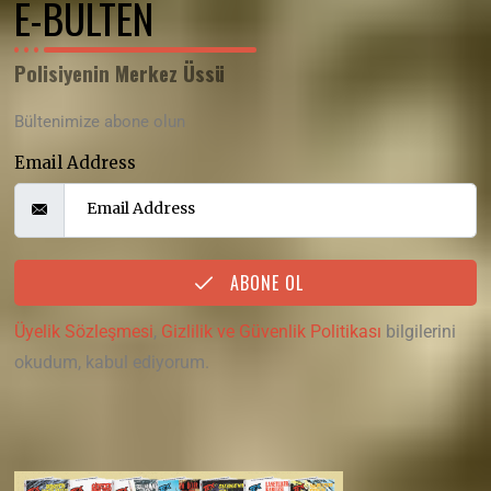
E-BÜLTEN
Polisiyenin Merkez Üssü
Bültenimize abone olun
Email Address
ABONE OL
Üyelik Sözleşmesi
,
Gizlilik ve Güvenlik Politikası
bilgilerini
okudum, kabul ediyorum.