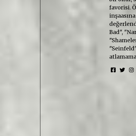
favorisi. 
inşaasına
değerlendi
Bad", "Nar
"Shameless
"Seinfeld"
atlamama