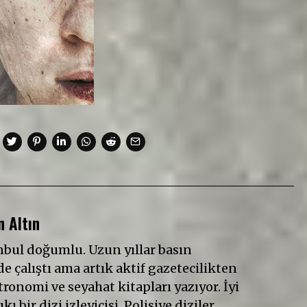
 Altın
anbul doğumlu. Uzun yıllar basın
e çalıştı ama artık aktif gazetecilikten
ronomi ve seyahat kitapları yazıyor. İyi
ıkı bir dizi izleyicisi. Polisiye diziler