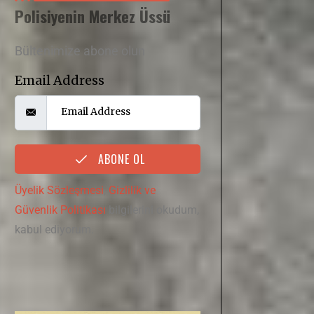
Polisiyenin Merkez Üssü
Bültenimize abone olun
Email Address
ABONE OL
Üyelik Sözleşmesi
,
Gizlilik ve
Güvenlik Politikası
bilgilerini okudum,
kabul ediyorum.