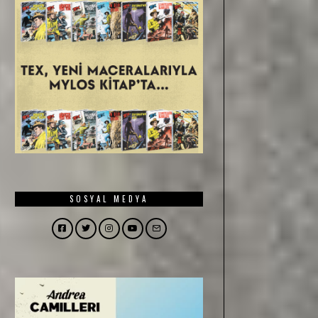
SOSYAL MEDYA
Facebook
Twitter
Instagram
YouTube
Email