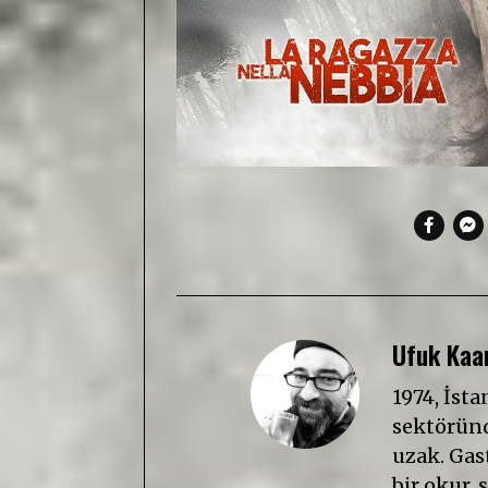
Ufuk Kaan
1974, İst
sektöründ
uzak. Gast
bir okur, s