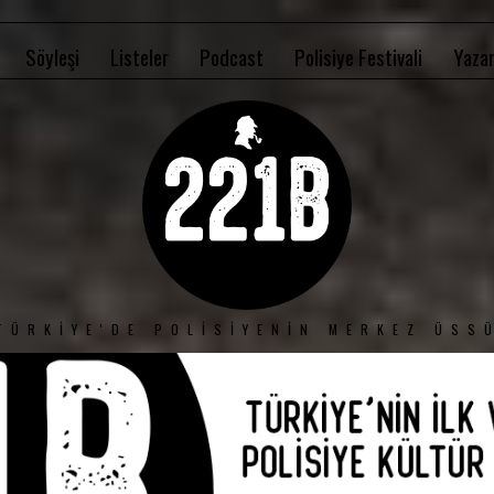
Söyleşi
Listeler
Podcast
Polisiye Festivali
Yazar
TÜRKIYE'DE POLISIYENIN MERKEZ ÜSS