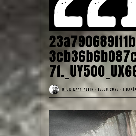
23a790689ff1b
3cb36b6b087c
7f._UY500_UX6
UFUK KAAN ALTIN
18.08.2023
1 DAKI