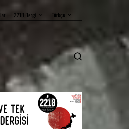
lar
221B Dergi
Türkçe
Ü