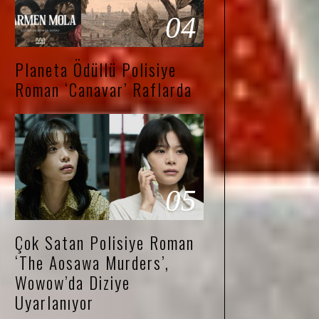
04
Planeta Ödüllü Polisiye
Roman ‘Canavar’ Raflarda
05
Çok Satan Polisiye Roman
‘The Aosawa Murders’,
Wowow’da Diziye
Uyarlanıyor