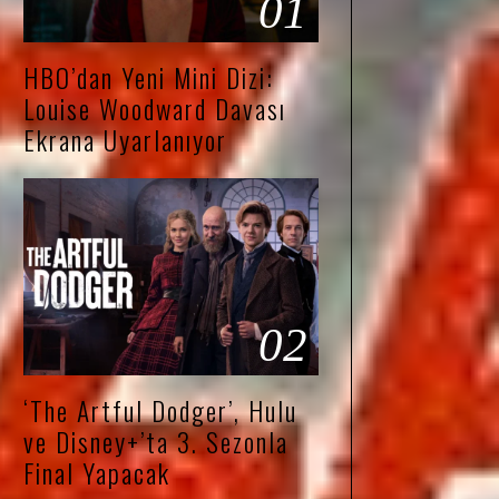
01
HBO’dan Yeni Mini Dizi:
Louise Woodward Davası
Ekrana Uyarlanıyor
02
‘The Artful Dodger’, Hulu
ve Disney+’ta 3. Sezonla
Final Yapacak