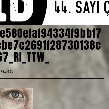
e580efaf94334f9bbf7
be7c2691f28730138c
67_RI_TTW_
KADA OKU