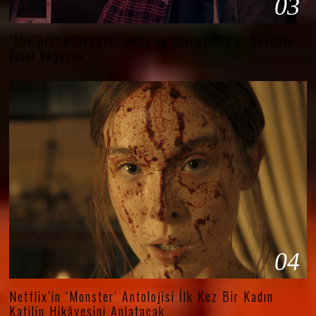
03
‘The Artful Dodger’, Hulu ve Disney+’ta 3. Sezonla
Final Yapacak
04
Netflix’in ‘Monster’ Antolojisi İlk Kez Bir Kadın
Katilin Hikâyesini Anlatacak