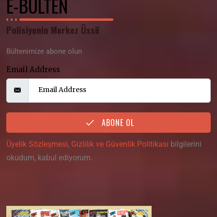
E-BÜLTEN
Polisiyenin Merkez Üssü
Bültenimize abone olun
Email Address
ABONE OL
Üyelik Sözleşmesi
,
Gizlilik ve Güvenlik Politikası
bilgilerini
okudum, kabul ediyorum.