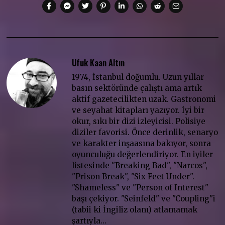
Ufuk Kaan Altın
1974, İstanbul doğumlu. Uzun yıllar
basın sektöründe çalıştı ama artık
aktif gazetecilikten uzak. Gastronomi
ve seyahat kitapları yazıyor. İyi bir
okur, sıkı bir dizi izleyicisi. Polisiye
diziler favorisi. Önce derinlik, senaryo
ve karakter inşaasına bakıyor, sonra
oyunculuğu değerlendiriyor. En iyiler
listesinde "Breaking Bad", "Narcos",
"Prison Break", "Six Feet Under".
"Shameless" ve "Person of Interest"
başı çekiyor. "Seinfeld" ve "Coupling"i
(tabii ki İngiliz olanı) atlamamak
şartıyla…