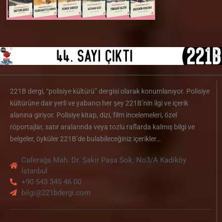
221B dergi, “polisiye kültürü” dergisi olarak konumlanıyor. Polisiye
kültürüne dair yerli ve yabancı her şey 221B’nin ilgi ve içerik
alanına giriyor. Polisiye kitap, dizi, film incelemeleri, özel
röportajlar, satır aralarında veya tozlu raflarda kalmış bilgi ve
belgeler, öyküler 221B’de bulabileceğiniz içerikler…
Caferağa Mah. Dr. Şakir Paşa Sok. No3/A Kadıköy
İstanbul
+90 543 345 46 00
bilgi@221bdergi.com