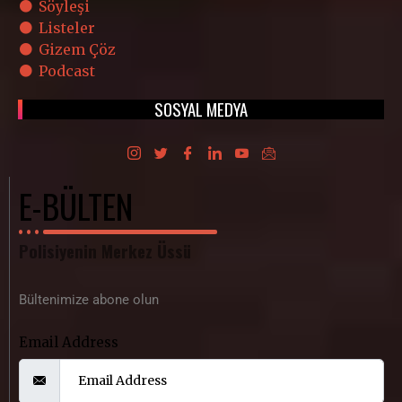
Söyleşi
Listeler
Gizem Çöz
Podcast
SOSYAL MEDYA
E-BÜLTEN
Polisiyenin Merkez Üssü
Bültenimize abone olun
Email Address