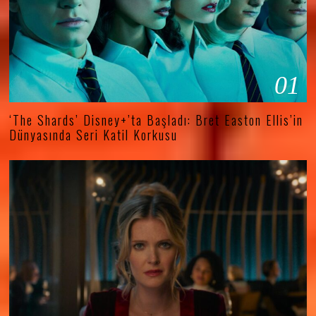
01
‘The Shards’ Disney+’ta Başladı: Bret Easton Ellis’in
Dünyasında Seri Katil Korkusu