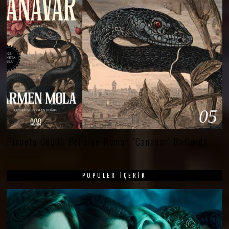
05
Planeta Ödüllü Polisiye Roman ‘Canavar’ Raflarda
POPÜLER İÇERIK