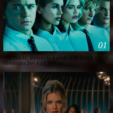
01
‘The Shards’ Disney+’ta Başladı: Bret Easton Ellis’in
Dünyasında Seri Katil Korkusu