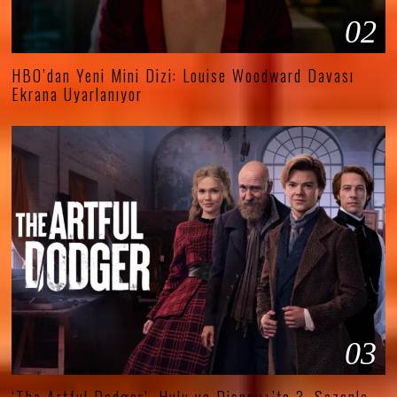
02
HBO’dan Yeni Mini Dizi: Louise Woodward Davası
Ekrana Uyarlanıyor
03
‘The Artful Dodger’, Hulu ve Disney+’ta 3. Sezonla