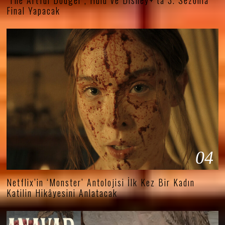
Final Yapacak
04
Netflix’in ‘Monster’ Antolojisi İlk Kez Bir Kadın
Katilin Hikâyesini Anlatacak