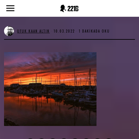
UFUK KAAN ALTIN
10.03.2022
1
1 DAKIKADA OKU
0
.
0
3
.
2
0
2
2