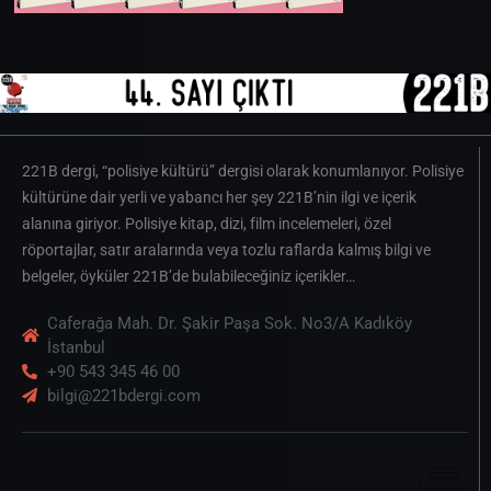
221B dergi, “polisiye kültürü” dergisi olarak konumlanıyor. Polisiye
kültürüne dair yerli ve yabancı her şey 221B’nin ilgi ve içerik
alanına giriyor. Polisiye kitap, dizi, film incelemeleri, özel
röportajlar, satır aralarında veya tozlu raflarda kalmış bilgi ve
belgeler, öyküler 221B’de bulabileceğiniz içerikler…
Caferağa Mah. Dr. Şakir Paşa Sok. No3/A Kadıköy
İstanbul
+90 543 345 46 00
bilgi@221bdergi.com