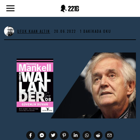
UFUK KAAN ALTIN
20.06.2022
2
1 DAKIKADA OKU
0
.
0
6
.
2
0
2
2