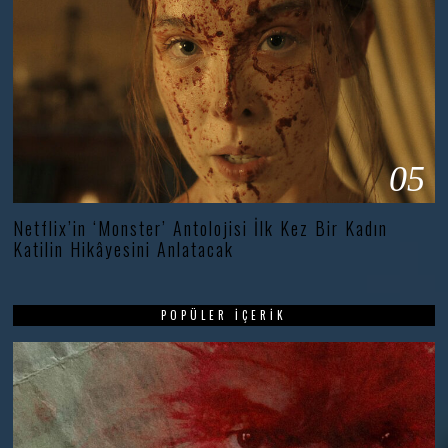
05
Netflix’in ‘Monster’ Antolojisi İlk Kez Bir Kadın
Katilin Hikâyesini Anlatacak
POPÜLER İÇERIK