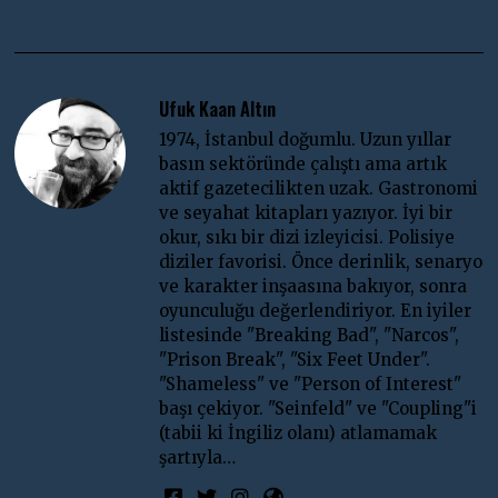
Ufuk Kaan Altın
1974, İstanbul doğumlu. Uzun yıllar
basın sektöründe çalıştı ama artık
aktif gazetecilikten uzak. Gastronomi
ve seyahat kitapları yazıyor. İyi bir
okur, sıkı bir dizi izleyicisi. Polisiye
diziler favorisi. Önce derinlik, senaryo
ve karakter inşaasına bakıyor, sonra
oyunculuğu değerlendiriyor. En iyiler
listesinde "Breaking Bad", "Narcos",
"Prison Break", "Six Feet Under".
"Shameless" ve "Person of Interest"
başı çekiyor. "Seinfeld" ve "Coupling"i
(tabii ki İngiliz olanı) atlamamak
şartıyla…