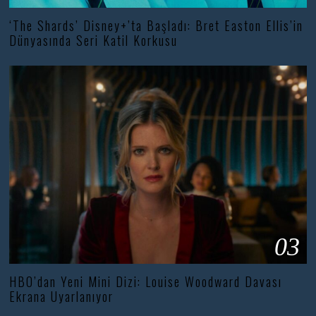
‘The Shards’ Disney+’ta Başladı: Bret Easton Ellis’in
Dünyasında Seri Katil Korkusu
03
HBO’dan Yeni Mini Dizi: Louise Woodward Davası
Ekrana Uyarlanıyor