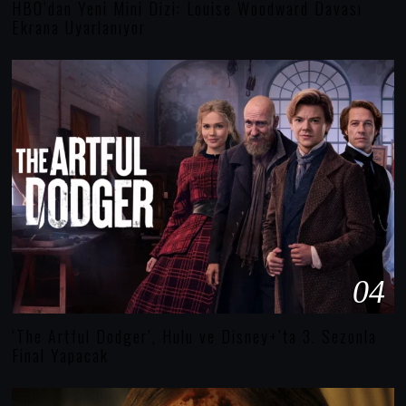
HBO’dan Yeni Mini Dizi: Louise Woodward Davası
Ekrana Uyarlanıyor
04
‘The Artful Dodger’, Hulu ve Disney+’ta 3. Sezonla
Final Yapacak