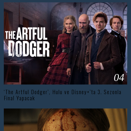
04
‘The Artful Dodger’, Hulu ve Disney+’ta 3. Sezonla
Final Yapacak