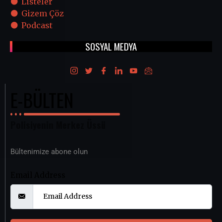
Listeler
Gizem Çöz
Podcast
SOSYAL MEDYA
E-BÜLTEN
Polisiyenin Merkez Üssü
Bültenimize abone olun
Email Address