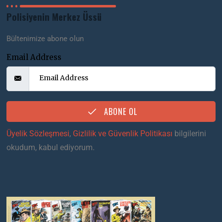
Polisiyenin Merkez Üssü
Bültenimize abone olun
Email Address
ABONE OL
Üyelik Sözleşmesi
,
Gizlilik ve Güvenlik Politikası
bilgilerini
okudum, kabul ediyorum.