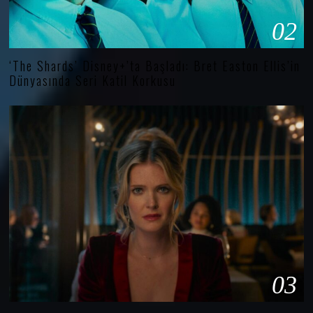
02
‘The Shards’ Disney+’ta Başladı: Bret Easton Ellis’in
Dünyasında Seri Katil Korkusu
03