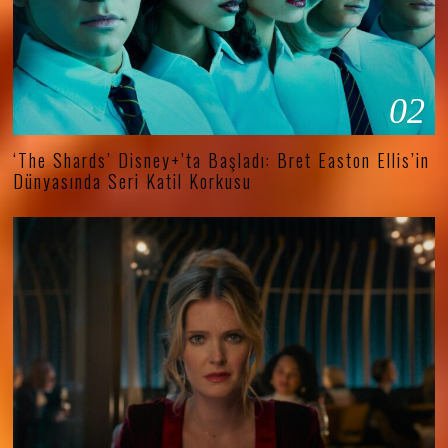
02
‘The Shards’ Disney+’ta Başladı: Bret Easton Ellis’in
Dünyasında Seri Katil Korkusu