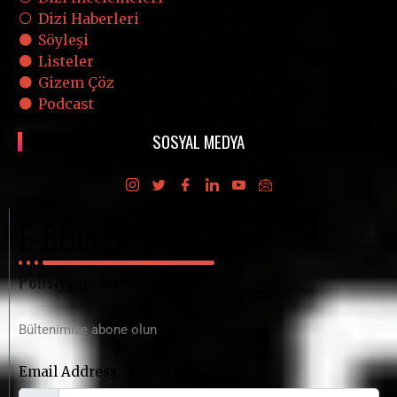
Dizi Haberleri
Söyleşi
Listeler
Gizem Çöz
Podcast
SOSYAL MEDYA
E-BÜLTEN
Polisiyenin Merkez Üssü
Bültenimize abone olun
Email Address