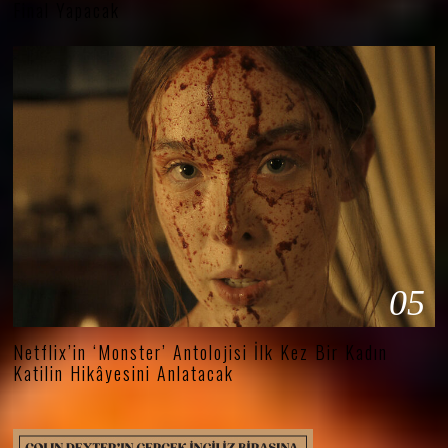
Final Yapacak
05
Netflix’in ‘Monster’ Antolojisi İlk Kez Bir Kadın
Katilin Hikâyesini Anlatacak