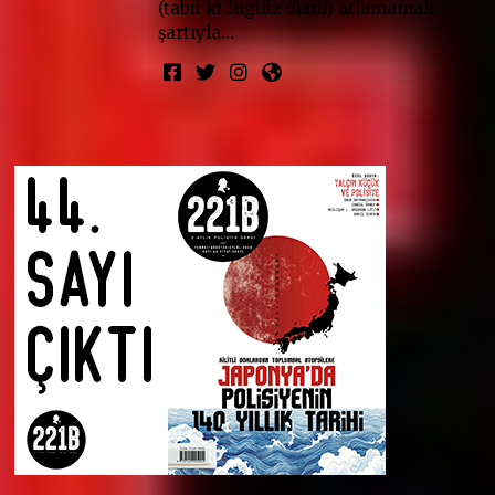
(tabii ki İngiliz olanı) atlamamak
şartıyla…