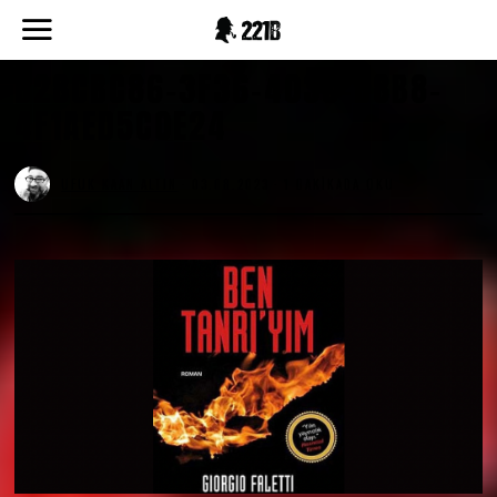
D28CBC86-3F36-403C-B8B8-
4F1AED5C0E24
UFUK KAAN ALTIN
03.08.2023
1 DAKIKADA OKU