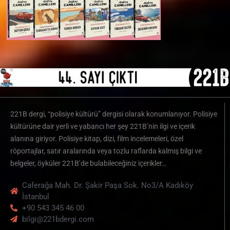
221B dergi, “polisiye kültürü” dergisi olarak konumlanıyor. Polisiye
kültürüne dair yerli ve yabancı her şey 221B’nin ilgi ve içerik
alanına giriyor. Polisiye kitap, dizi, film incelemeleri, özel
röportajlar, satır aralarında veya tozlu raflarda kalmış bilgi ve
belgeler, öyküler 221B’de bulabileceğiniz içerikler…
Caferağa Mah. Dr. Şakir Paşa Sok. No3/A Kadıköy
İstanbul
+90 543 345 46 00
bilgi@221bdergi.com