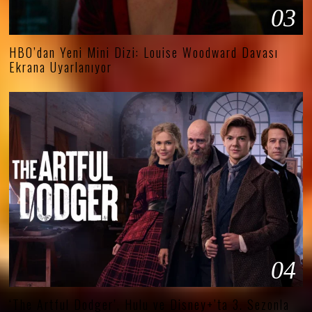
03
HBO’dan Yeni Mini Dizi: Louise Woodward Davası
Ekrana Uyarlanıyor
04
‘The Artful Dodger’, Hulu ve Disney+’ta 3. Sezonla