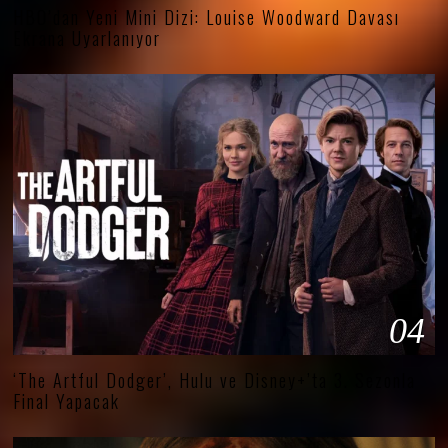
HBO’dan Yeni Mini Dizi: Louise Woodward Davası
Ekrana Uyarlanıyor
04
‘The Artful Dodger’, Hulu ve Disney+’ta 3. Sezonla
Final Yapacak