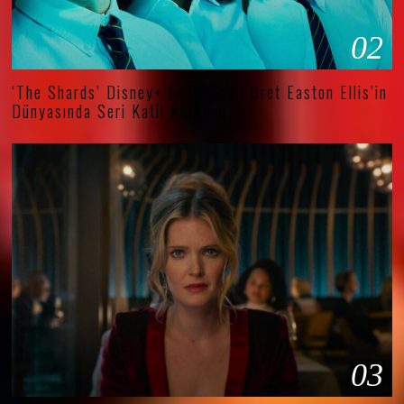
02
‘The Shards’ Disney+’ta Başladı: Bret Easton Ellis’in
Dünyasında Seri Katil Korkusu
03