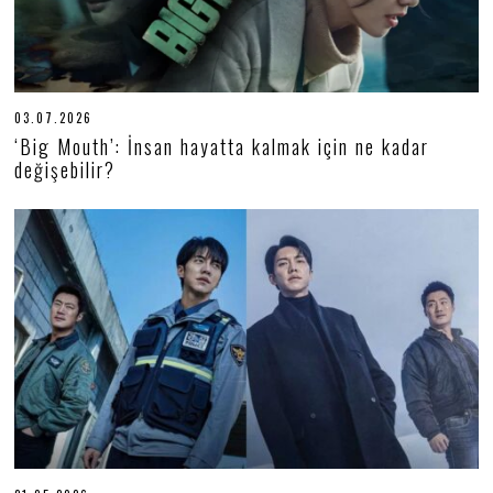
03.07.2026
0
6
‘Big Mouth’: İnsan hayatta kalmak için ne kadar
.
değişebilir?
0
7
.
2
0
2
6