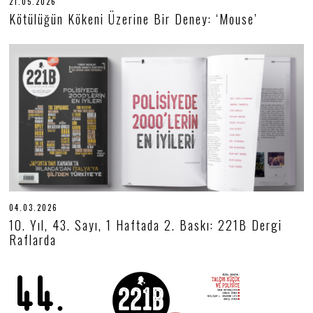
21.05.2026
2
1
Kötülüğün Kökeni Üzerine Bir Deney: ‘Mouse’
.
0
5
.
2
0
2
6
04.03.2026
0
4
10. Yıl, 43. Sayı, 1 Haftada 2. Baskı: 221B Dergi
.
Raflarda
0
3
.
2
0
2
6