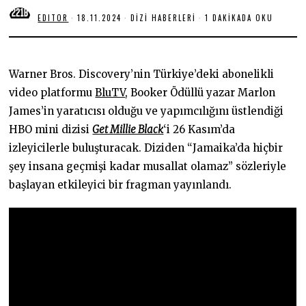
EDITOR
18.11.2024
1
DIZI HABERLERI
1 DAKIKADA OKU
8
.
1
1
.
Warner Bros. Discovery’nin Türkiye’deki abonelikli
2
0
video platformu
BluTV
, Booker Ödüllü yazar Marlon
2
James’in yaratıcısı olduğu ve yapımcılığını üstlendiği
4
HBO mini dizisi
Get Millie Black
‘i 26 Kasım’da
izleyicilerle buluşturacak. Diziden “Jamaika’da hiçbir
şey insana geçmişi kadar musallat olamaz” sözleriyle
başlayan etkileyici bir fragman yayınlandı.