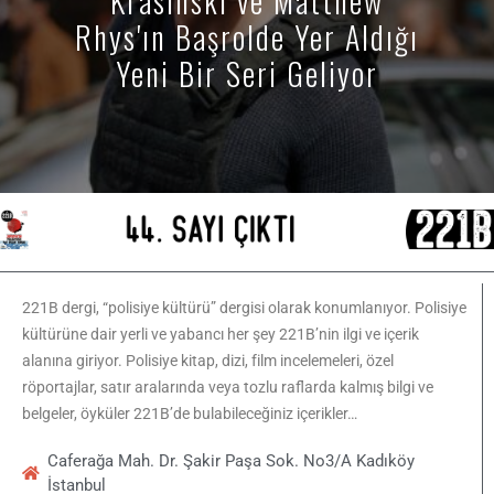
Rhys'ın Başrolde Yer Aldığı
Yeni Bir Seri Geliyor
221B dergi, “polisiye kültürü” dergisi olarak konumlanıyor. Polisiye
kültürüne dair yerli ve yabancı her şey 221B’nin ilgi ve içerik
alanına giriyor. Polisiye kitap, dizi, film incelemeleri, özel
röportajlar, satır aralarında veya tozlu raflarda kalmış bilgi ve
belgeler, öyküler 221B’de bulabileceğiniz içerikler…
Caferağa Mah. Dr. Şakir Paşa Sok. No3/A Kadıköy
İstanbul