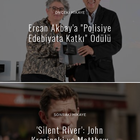
ÖNCEKI HIKAYE
Ercan Akbay'a "Polisiye
Edebiyata Katkı" Ödülü
SONRAKI HIKAYE
'Silent River': John
Krasinski ve Matthew