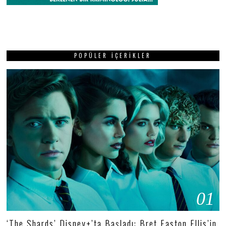
POPÜLER İÇERIKLER
01
‘The Shards’ Disney+’ta Başladı: Bret Easton Ellis’in