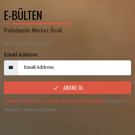
E-BÜLTEN
Polisiyenin Merkez Üssü
Bültenimize abone olun
Email Address
ABONE OL
Üyelik Sözleşmesi
,
Gizlilik ve Güvenlik Politikası
bilgilerini
okudum, kabul ediyorum.