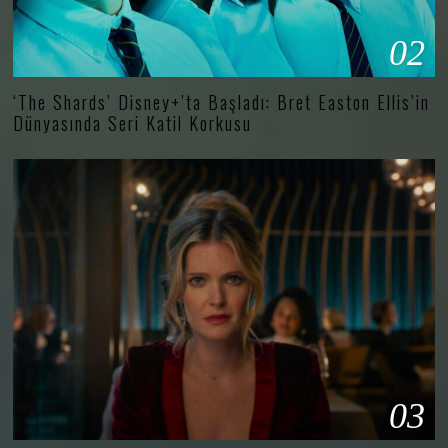
02
‘The Shards’ Disney+’ta Başladı: Bret Easton Ellis’in
Dünyasında Seri Katil Korkusu
03