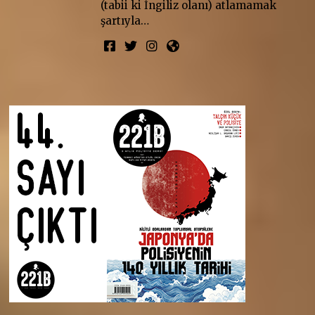
(tabii ki İngiliz olanı) atlamamak
şartıyla…