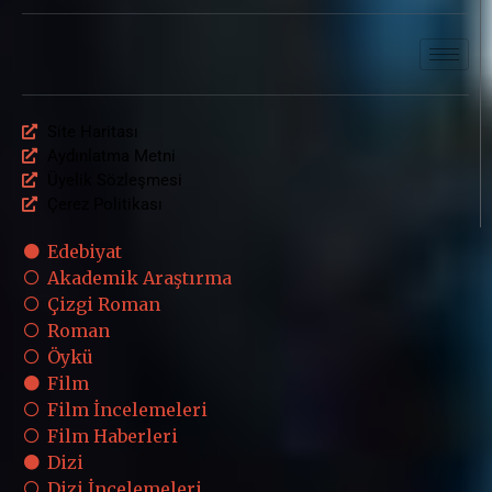
Site Haritası
Aydınlatma Metni
Üyelik Sözleşmesi
Çerez Politikası
Edebiyat
Akademik Araştırma
Çizgi Roman
Roman
Öykü
Film
Film İncelemeleri
Film Haberleri
Dizi
Dizi İncelemeleri