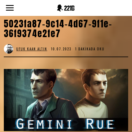
5023fa87-9c14-4d67-9f1e-
36f9374e2fe7
UFUK KAAN ALTIN
10.07.2023
1 DAKIKADA OKU