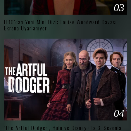
03
HBO’dan Yeni Mini Dizi: Louise Woodward Davası
Ekrana Uyarlanıyor
04
‘The Artful Dodger’, Hulu ve Disney+’ta 3. Sezonla