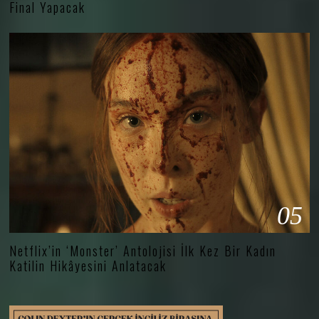
Final Yapacak
05
Netflix’in ‘Monster’ Antolojisi İlk Kez Bir Kadın
Katilin Hikâyesini Anlatacak