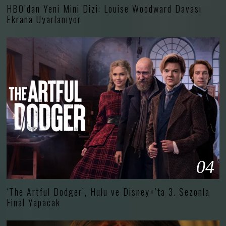
HBO’dan Yeni Mini Dizi: Louise Woodward Davası
Ekrana Uyarlanıyor
04
‘The Artful Dodger’, Hulu ve Disney+’ta 3. Sezonla
Final Yapacak