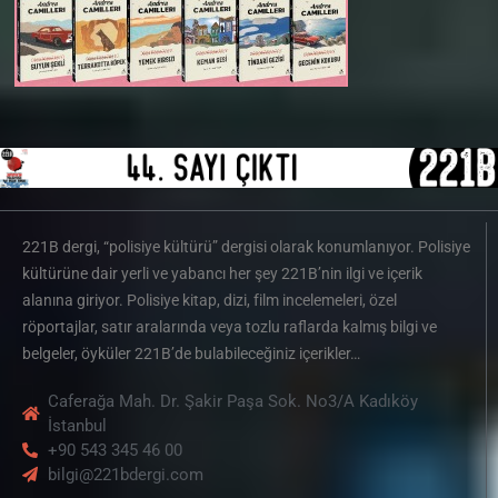
221B dergi, “polisiye kültürü” dergisi olarak konumlanıyor. Polisiye
kültürüne dair yerli ve yabancı her şey 221B’nin ilgi ve içerik
alanına giriyor. Polisiye kitap, dizi, film incelemeleri, özel
röportajlar, satır aralarında veya tozlu raflarda kalmış bilgi ve
belgeler, öyküler 221B’de bulabileceğiniz içerikler…
Caferağa Mah. Dr. Şakir Paşa Sok. No3/A Kadıköy
İstanbul
+90 543 345 46 00
bilgi@221bdergi.com