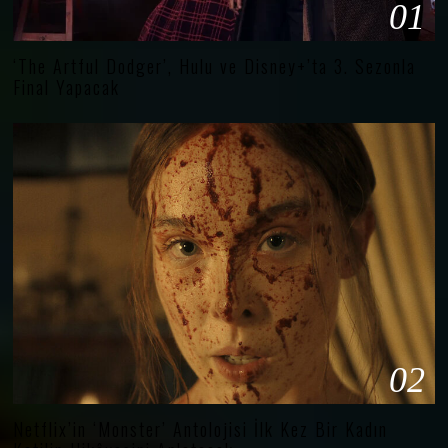
01
‘The Artful Dodger’, Hulu ve Disney+’ta 3. Sezonla
Final Yapacak
02
Netflix’in ‘Monster’ Antolojisi İlk Kez Bir Kadın