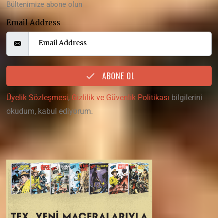
Bültenimize abone olun
Email Address
ABONE OL
Üyelik Sözleşmesi
,
Gizlilik ve Güvenlik Politikası
bilgilerini
okudum, kabul ediyorum.