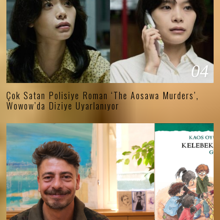
04
Çok Satan Polisiye Roman ‘The Aosawa Murders’,
Wowow’da Diziye Uyarlanıyor