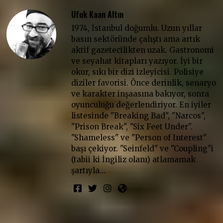
Ufuk Kaan Altın
1974, İstanbul doğumlu. Uzun yıllar
basın sektöründe çalıştı ama artık
aktif gazetecilikten uzak. Gastronomi
ve seyahat kitapları yazıyor. İyi bir
okur, sıkı bir dizi izleyicisi. Polisiye
diziler favorisi. Önce derinlik, senaryo
ve karakter inşaasına bakıyor, sonra
oyunculuğu değerlendiriyor. En iyiler
listesinde "Breaking Bad", "Narcos",
"Prison Break", "Six Feet Under".
"Shameless" ve "Person of Interest"
başı çekiyor. "Seinfeld" ve "Coupling"i
(tabii ki İngiliz olanı) atlamamak
şartıyla…