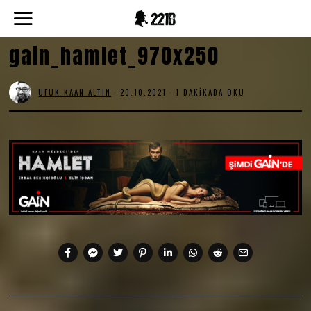
gain_hamlet_970x250
UFUK KAAN ALTIN
20.10.2021
1 DAKIKADA OKU