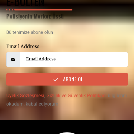
E-BÜLTEN
Polisiyenin Merkez Üssü
Bültenimize abone olun
Email Address
ABONE OL
Üyelik Sözleşmesi
,
Gizlilik ve Güvenlik Politikası
bilgilerini
okudum, kabul ediyorum.