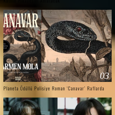
Katilin Hikâyesini Anlatacak
03
Planeta Ödüllü Polisiye Roman ‘Canavar’ Raflarda