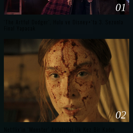
01
‘The Artful Dodger’, Hulu ve Disney+’ta 3. Sezonla
Final Yapacak
02
Netflix’in ‘Monster’ Antolojisi İlk Kez Bir Kadın