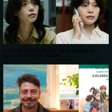
04
Çok Satan Polisiye Roman ‘The Aosawa Murders’,
Wowow’da Diziye Uyarlanıyor