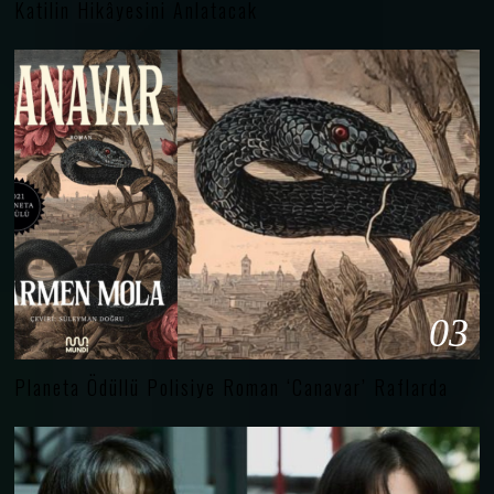
Katilin Hikâyesini Anlatacak
03
Planeta Ödüllü Polisiye Roman ‘Canavar’ Raflarda