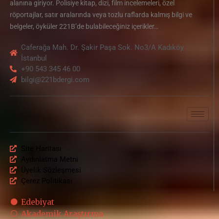
alanına giriyor. Polisiye kitap, dizi, film incelemeleri, özel
röportajlar, satır aralarında veya tozlu raflarda kalmış bilgi ve
belgeler, öyküler 221B’de bulabileceğiniz içerikler…
Caferağa Mah. Dr. Şakir Paşa Sok. No3/A Kadıköy
İstanbul
+90 543 345 46 00
bilgi@221bdergi.com
Site Haritası
Aydınlatma Metni
Üyelik Sözleşmesi
Çerez Politikası
Edebiyat
Akademik Araştırma