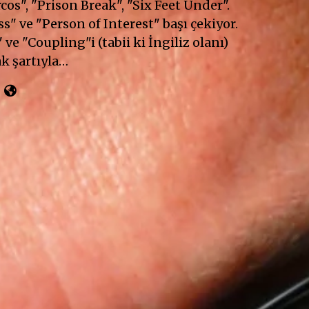
cos", "Prison Break", "Six Feet Under".
" ve "Person of Interest" başı çekiyor.
 ve "Coupling"i (tabii ki İngiliz olanı)
k şartıyla…