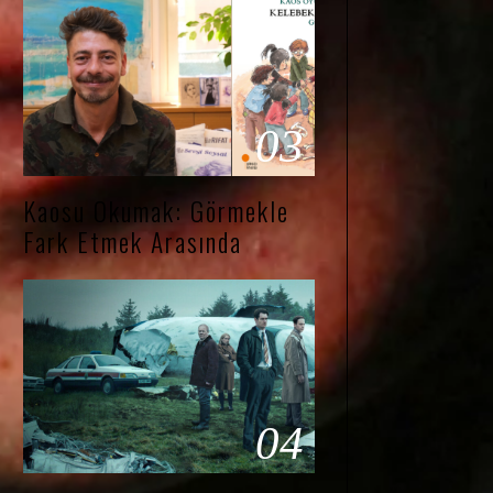
03
Kaosu Okumak: Görmekle
Fark Etmek Arasında
04