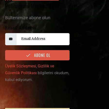
Polisiyenin Merkez Üssü
Bültenimize abone olun
Email Address
ABONE OL
Üyelik Sözleşmesi
,
Gizlilik ve
Güvenlik Politikası
bilgilerini okudum,
kabul ediyorum.