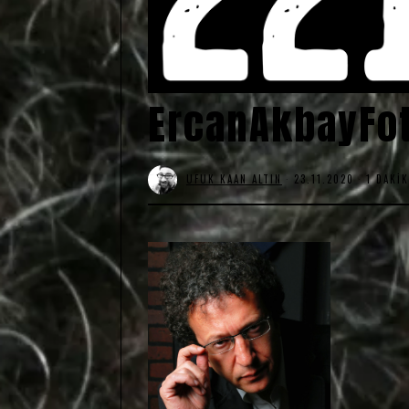
ErcanAkbayFot
UFUK KAAN ALTIN
23.11.2020
1 DAKI