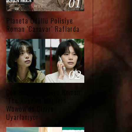
01
Planeta Ödüllü Polisiye
Roman ‘Canavar’ Raflarda
02
Çok Satan Polisiye Roman
‘The Aosawa Murders’,
Wowow’da Diziye
Uyarlanıyor