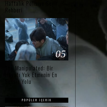
Haftalık Polisiye Seyir
Rehberi
05
The Manipulated: Bir
Hayatı Yok Etmenin En
Sessiz Yolu
POPÜLER İÇERIK