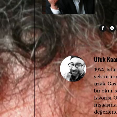
Ufuk Kaan
1974, İst
sektöründ
uzak. Gast
bir okur, s
favorisi. 
inşaasına
değerlendi