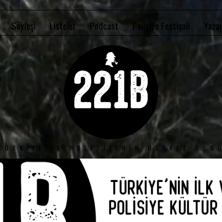
Söyleşi
Listeler
Podcast
Polisiye Festivali
Yazar
TÜRKIYE'DE POLISIYENIN MERKEZ ÜSS