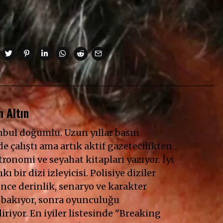
 Altın
anbul doğumlu. Uzun yıllar basın
e çalıştı ama artık aktif gazetecilikten
ronomi ve seyahat kitapları yazıyor. İyi
ıkı bir dizi izleyicisi. Polisiye diziler
Önce derinlik, senaryo ve karakter
 bakıyor, sonra oyunculuğu
riyor. En iyiler listesinde "Breaking