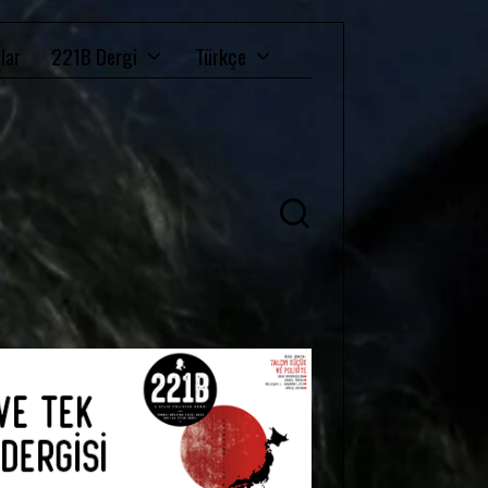
lar
221B Dergi
Türkçe
Ü