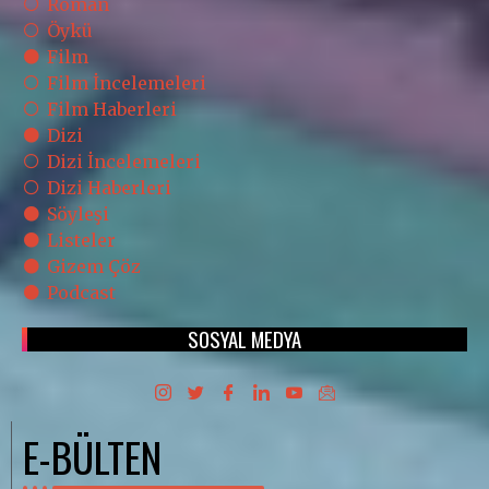
Roman
Öykü
Film
Film İncelemeleri
Film Haberleri
Dizi
Dizi İncelemeleri
Dizi Haberleri
Söyleşi
Listeler
Gizem Çöz
Podcast
SOSYAL MEDYA
E-BÜLTEN