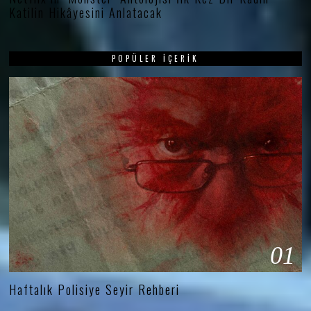
Katilin Hikâyesini Anlatacak
POPÜLER İÇERIK
01
Haftalık Polisiye Seyir Rehberi