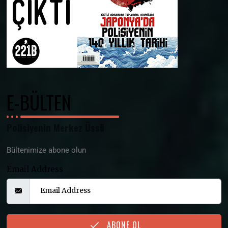
E-BÜLTEN
Polisiyenin Merkez Üssü
Bültenimize abone olun
Email Address
ABONE OL