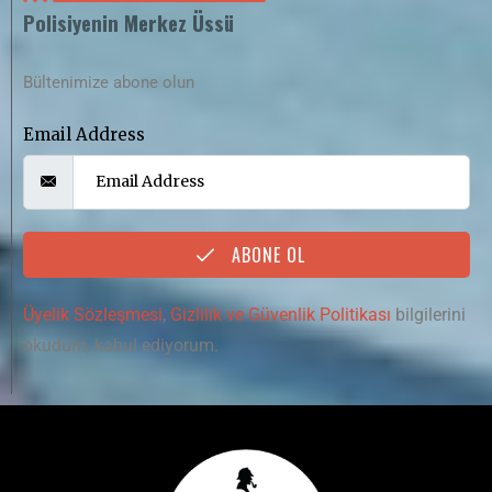
Polisiyenin Merkez Üssü
Bültenimize abone olun
Email Address
ABONE OL
Üyelik Sözleşmesi
,
Gizlilik ve Güvenlik Politikası
bilgilerini
okudum, kabul ediyorum.