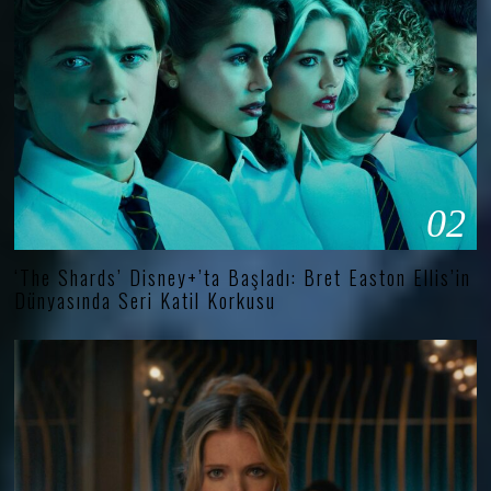
02
‘The Shards’ Disney+’ta Başladı: Bret Easton Ellis’in
Dünyasında Seri Katil Korkusu