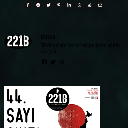
EDITOR
Türkiye'nin ilk ve tek polisiye kültür
dergisi.