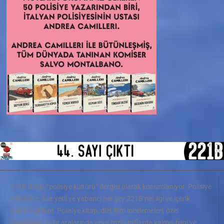
221B dergi, “polisiye kültürü” dergisi olarak konumlanıyor. Polisiye
kültürüne dair yerli ve yabancı her şey 221B’nin ilgi ve içerik
alanına giriyor. Polisiye kitap, dizi, film incelemeleri, özel
röportajlar, satır aralarında veya tozlu raflarda kalmış bilgi ve