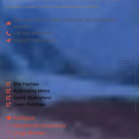
belgeler, öyküler 221B’de bulabileceğiniz içerikler…
Caferağa Mah. Dr. Şakir Paşa Sok. No3/A Kadıköy
İstanbul
+90 543 345 46 00
bilgi@221bdergi.com
Site Haritası
Aydınlatma Metni
Üyelik Sözleşmesi
Çerez Politikası
Edebiyat
Akademik Araştırma
Çizgi Roman