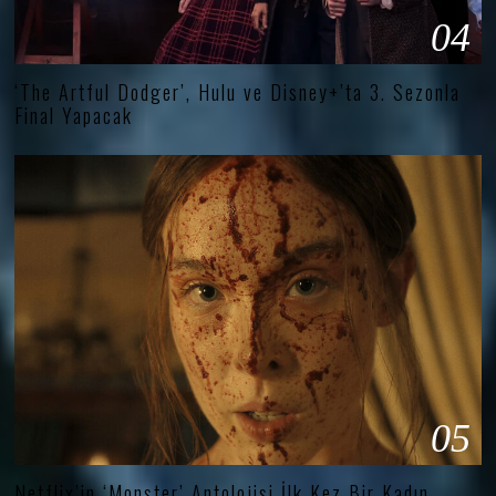
04
‘The Artful Dodger’, Hulu ve Disney+’ta 3. Sezonla
Final Yapacak
05
Netflix’in ‘Monster’ Antolojisi İlk Kez Bir Kadın