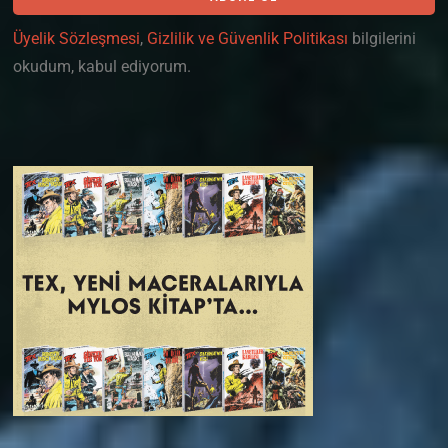
Üyelik Sözleşmesi
,
Gizlilik ve Güvenlik Politikası
bilgilerini
okudum, kabul ediyorum.