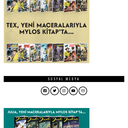
SOSYAL MEDYA
Facebook
Twitter
Instagram
YouTube
Email