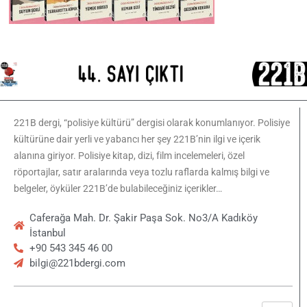
221B dergi, “polisiye kültürü” dergisi olarak konumlanıyor. Polisiye
kültürüne dair yerli ve yabancı her şey 221B’nin ilgi ve içerik
alanına giriyor. Polisiye kitap, dizi, film incelemeleri, özel
röportajlar, satır aralarında veya tozlu raflarda kalmış bilgi ve
belgeler, öyküler 221B’de bulabileceğiniz içerikler…
Caferağa Mah. Dr. Şakir Paşa Sok. No3/A Kadıköy
İstanbul
+90 543 345 46 00
bilgi@221bdergi.com