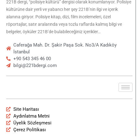
221B dergi, “polisiye kültürü” dergisi olarak konumlanıyor. Polisiye
kültürüne dair yerli ve yabancı her şey 221B’nin ilgi ve içerik
alanına giriyor. Polisiye kitap, dizi, film incelemeleri, özel
röportajlar, satır aralarında veya tozlu raflarda kalmış bilgi ve
belgeler, öyküler 221B’de bulabileceğiniz içerikler…
Caferağa Mah. Dr. Şakir Paşa Sok. No3/A Kadıköy
İstanbul
+90 543 345 46 00
bilgi@221bdergi.com
Site Haritası
Aydınlatma Metni
Üyelik Sözleşmesi
Çerez Politikası