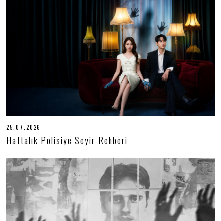
.
2
0
2
6
25.07.2026
2
5
Haftalık Polisiye Seyir Rehberi
.
0
7
.
2
0
2
6