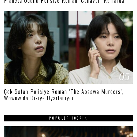
Planeta Ödüllü Polisiye Roman ‘Canavar’ Raflarda
05
Çok Satan Polisiye Roman ‘The Aosawa Murders’,
Wowow’da Diziye Uyarlanıyor
POPÜLER İÇERIK