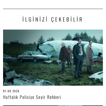
İLGINIZI ÇEKEBILIR
01.08.2026
0
1
Haftalık Polisiye Seyir Rehberi
.
0
8