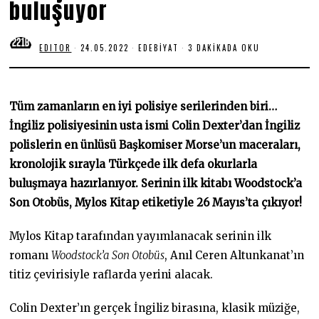
buluşuyor
EDITOR
24.05.2022
2
EDEBIYAT
3 DAKIKADA OKU
4
.
0
5
.
Tüm zamanların en iyi polisiye serilerinden biri…
2
0
İngiliz polisiyesinin usta ismi Colin Dexter’dan İngiliz
2
polislerin en ünlüsü Başkomiser Morse’un maceraları,
2
kronolojik sırayla Türkçede ilk defa okurlarla
buluşmaya hazırlanıyor. Serinin ilk kitabı Woodstock’a
Son Otobüs, Mylos Kitap etiketiyle 26 Mayıs’ta çıkıyor!
Mylos Kitap tarafından yayımlanacak serinin ilk
romanı
Woodstock’a Son Otobüs
, Anıl Ceren Altunkanat’ın
titiz çevirisiyle raflarda yerini alacak.
Colin Dexter’ın gerçek İngiliz birasına, klasik müziğe,