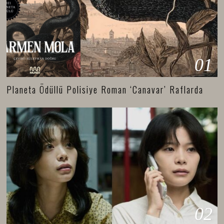
01
Planeta Ödüllü Polisiye Roman ‘Canavar’ Raflarda
02