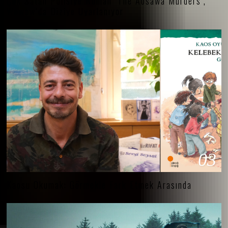
Çok Satan Polisiye Roman ‘The Aosawa Murders’,
Wowow’da Diziye Uyarlanıyor
03
Kaosu Okumak: Görmekle Fark Etmek Arasında