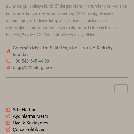
221B dergi, “polisiye kültürü” dergisi olarak konumlanıyor. Polisiye
kültürüne dair yerli ve yabancı her şey 221B’nin ilgi ve içerik
alanına giriyor. Polisiye kitap, dizi, film incelemeleri, özel
röportajlar, satır aralarında veya tozlu raflarda kalmış bilgi ve
belgeler, öyküler 221B’de bulabileceğiniz içerikler…
Caferağa Mah. Dr. Şakir Paşa Sok. No3/A Kadıköy
İstanbul
+90 543 345 46 00
bilgi@221bdergi.com
Site Haritası
Aydınlatma Metni
Üyelik Sözleşmesi
Çerez Politikası