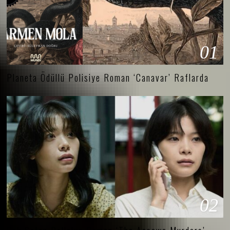
01
Planeta Ödüllü Polisiye Roman ‘Canavar’ Raflarda
02