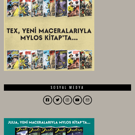
SOSYAL MEDYA
Facebook
Twitter
Instagram
YouTube
Email