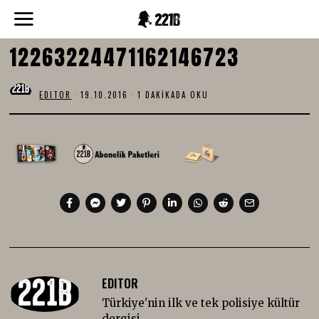
12263224471162146723
EDITOR
19.10.2016
1 DAKIKADA OKU
EDITOR
Türkiye'nin ilk ve tek polisiye kültür
dergisi.