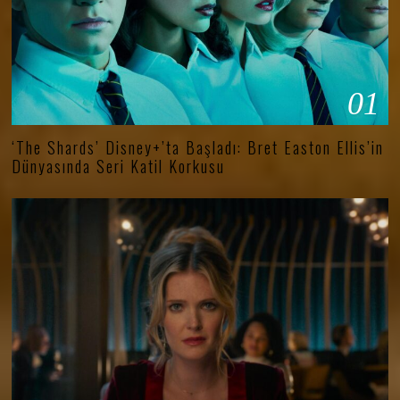
01
‘The Shards’ Disney+’ta Başladı: Bret Easton Ellis’in
Dünyasında Seri Katil Korkusu