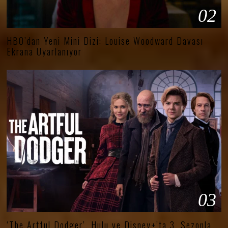
02
HBO’dan Yeni Mini Dizi: Louise Woodward Davası
Ekrana Uyarlanıyor
03
‘The Artful Dodger’, Hulu ve Disney+’ta 3. Sezonla