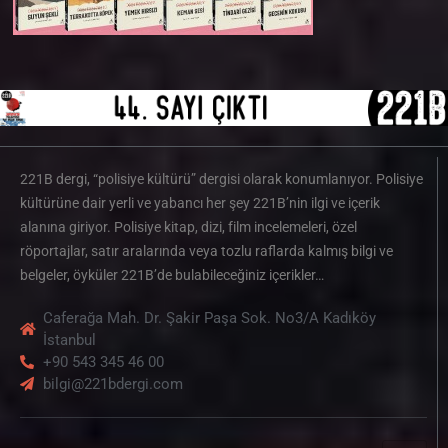
221B dergi, “polisiye kültürü” dergisi olarak konumlanıyor. Polisiye
kültürüne dair yerli ve yabancı her şey 221B’nin ilgi ve içerik
alanına giriyor. Polisiye kitap, dizi, film incelemeleri, özel
röportajlar, satır aralarında veya tozlu raflarda kalmış bilgi ve
belgeler, öyküler 221B’de bulabileceğiniz içerikler…
Caferağa Mah. Dr. Şakir Paşa Sok. No3/A Kadıköy
İstanbul
+90 543 345 46 00
bilgi@221bdergi.com