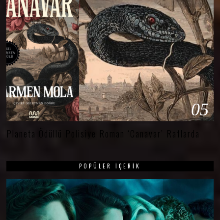
05
Planeta Ödüllü Polisiye Roman ‘Canavar’ Raflarda
POPÜLER İÇERIK