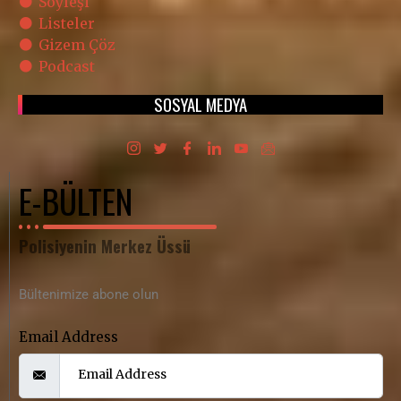
Söyleşi
Listeler
Gizem Çöz
Podcast
SOSYAL MEDYA
E-BÜLTEN
Polisiyenin Merkez Üssü
Bültenimize abone olun
Email Address