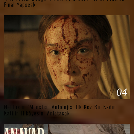
Final Yapacak
04
Netflix’in ‘Monster’ Antolojisi İlk Kez Bir Kadın
Katilin Hikâyesini Anlatacak