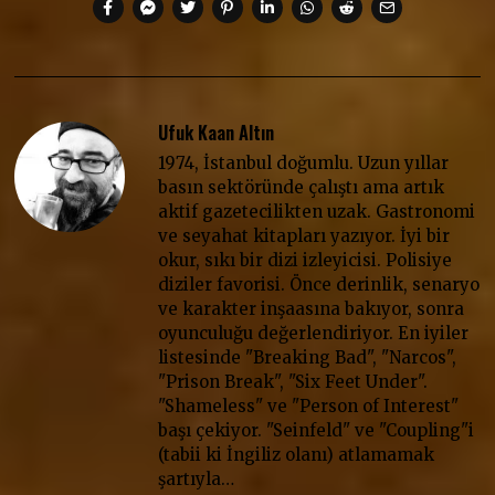
Ufuk Kaan Altın
1974, İstanbul doğumlu. Uzun yıllar
basın sektöründe çalıştı ama artık
aktif gazetecilikten uzak. Gastronomi
ve seyahat kitapları yazıyor. İyi bir
okur, sıkı bir dizi izleyicisi. Polisiye
diziler favorisi. Önce derinlik, senaryo
ve karakter inşaasına bakıyor, sonra
oyunculuğu değerlendiriyor. En iyiler
listesinde "Breaking Bad", "Narcos",
"Prison Break", "Six Feet Under".
"Shameless" ve "Person of Interest"
başı çekiyor. "Seinfeld" ve "Coupling"i
(tabii ki İngiliz olanı) atlamamak
şartıyla…