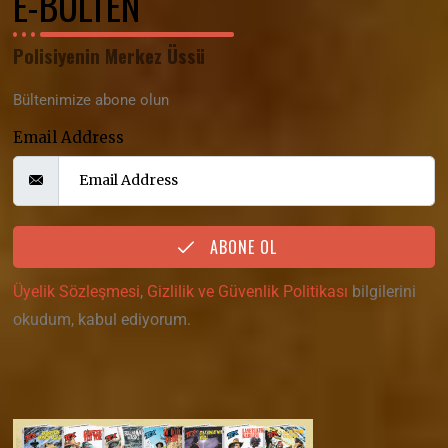
E-BÜLTEN
Polisiyenin Merkez Üssü
Bültenimize abone olun
Email Address
ABONE OL
Üyelik Sözleşmesi
,
Gizlilik ve Güvenlik Politikası
bilgilerini
okudum, kabul ediyorum.