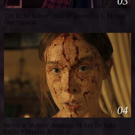
03
‘The Artful Dodger’, Hulu ve Disney+’ta 3. Sezonla
Final Yapacak
04
Netflix’in ‘Monster’ Antolojisi İlk Kez Bir Kadın
Katilin Hikâyesini Anlatacak