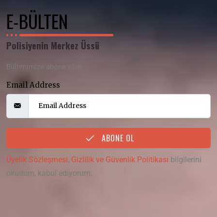
E-BÜLTEN
Polisiyenin Merkez Üssü
Bültenimize abone olun
Email Address
ABONE OL
Üyelik Sözleşmesi
,
Gizlilik ve Güvenlik Politikası
bilgilerini
okudum, kabul ediyorum.