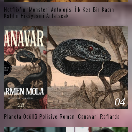
Netflix’in ‘Monster’ Antolojisi İlk Kez Bir Kadın
Katilin Hikâyesini Anlatacak
04
Planeta Ödüllü Polisiye Roman ‘Canavar’ Raflarda