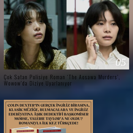
05
Çok Satan Polisiye Roman ‘The Aosawa Murders’,
Wowow’da Diziye Uyarlanıyor