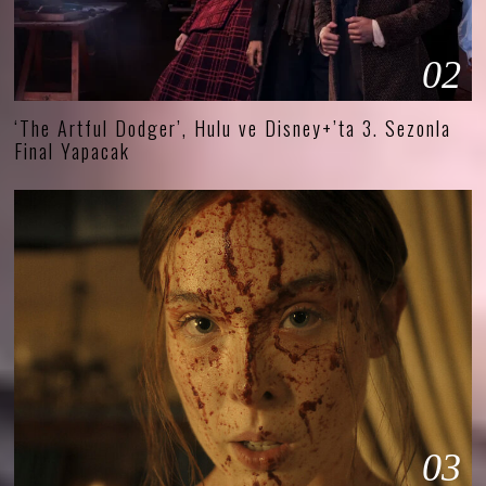
02
‘The Artful Dodger’, Hulu ve Disney+’ta 3. Sezonla
Final Yapacak
03