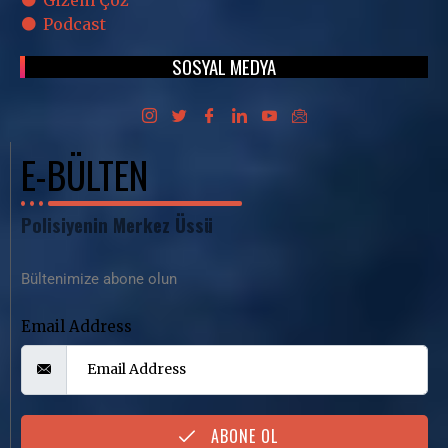
Gizem Çöz
Podcast
SOSYAL MEDYA
E-BÜLTEN
Polisiyenin Merkez Üssü
Bültenimize abone olun
Email Address
ABONE OL