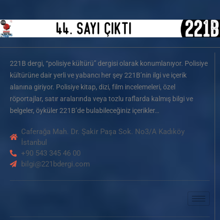
221B dergi, “polisiye kültürü” dergisi olarak konumlanıyor. Polisiye
kültürüne dair yerli ve yabancı her şey 221B’nin ilgi ve içerik
alanına giriyor. Polisiye kitap, dizi, film incelemeleri, özel
röportajlar, satır aralarında veya tozlu raflarda kalmış bilgi ve
belgeler, öyküler 221B’de bulabileceğiniz içerikler…
Caferağa Mah. Dr. Şakir Paşa Sok. No3/A Kadıköy
İstanbul
+90 543 345 46 00
bilgi@221bdergi.com