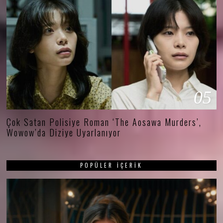
05
Çok Satan Polisiye Roman ‘The Aosawa Murders’,
Wowow’da Diziye Uyarlanıyor
POPÜLER İÇERIK