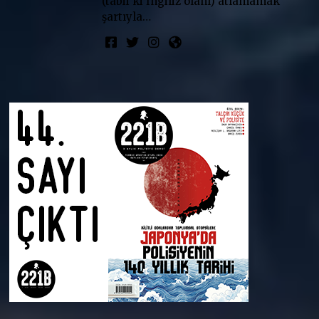
(tabii ki İngiliz olanı) atlamamak
şartıyla…