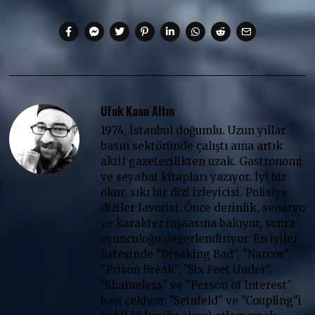
Ufuk Kaan Altın
1974, İstanbul doğumlu. Uzun yıllar
basın sektöründe çalıştı ama artık
aktif gazetecilikten uzak. Gastronomi
ve seyahat kitapları yazıyor. İyi bir
okur, sıkı bir dizi izleyicisi. Polisiye
diziler favorisi. Önce derinlik, senaryo
ve karakter inşaasına bakıyor, sonra
oyunculuğu değerlendiriyor. En iyiler
listesinde "Breaking Bad", "Narcos",
"Prison Break", "Six Feet Under".
"Shameless" ve "Person of Interest"
başı çekiyor. "Seinfeld" ve "Coupling"i