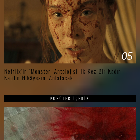
05
Netflix’in ‘Monster’ Antolojisi İlk Kez Bir Kadın
Katilin Hikâyesini Anlatacak
POPÜLER İÇERIK