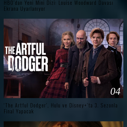
HBO’dan Yeni Mini Dizi: Louise Woodward Davası
Ekrana Uyarlanıyor
04
‘The Artful Dodger’, Hulu ve Disney+’ta 3. Sezonla
Final Yapacak