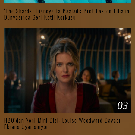
‘The Shards’ Disney+’ta Başladı: Bret Easton Ellis’in
Dünyasında Seri Katil Korkusu
03
HBO’dan Yeni Mini Dizi: Louise Woodward Davası
Ekrana Uyarlanıyor