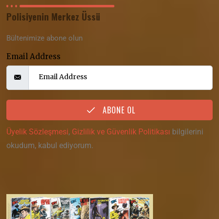
Polisiyenin Merkez Üssü
Bültenimize abone olun
Email Address
ABONE OL
Üyelik Sözleşmesi
,
Gizlilik ve Güvenlik Politikası
bilgilerini
okudum, kabul ediyorum.