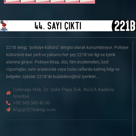
221B dergi, “polisiye kültürü” dergisi olarak konumlanıyor. Polisiye
kültürüne dair yerli ve yabancı her şey 221B’nin ilgi ve içerik
alanına giriyor. Polisiye kitap, dizi, film incelemeleri, özel
röportajlar, satır aralarında veya tozlu raflarda kalmış bilgi ve
belgeler, öyküler 221B’de bulabileceğiniz içerikler…
Caferağa Mah. Dr. Şakir Paşa Sok. No3/A Kadıköy
İstanbul
+90 543 345 46 00
bilgi@221bdergi.com