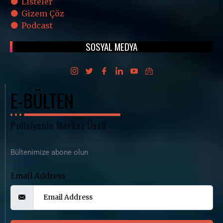
Listeler
Gizem Çöz
Podcast
SOSYAL MEDYA
E-BÜLTEN
Polisiyenin Merkez Üssü
Bültenimize abone olun
Email Address