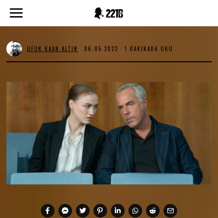
UFUK KAAN ALTIN
06.05.2022
0
1 DAKIKADA OKU
6
.
0
5
.
2
0
2
2