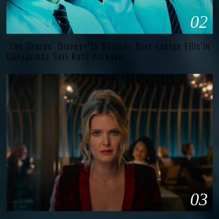
02
‘The Shards’ Disney+’ta Başladı: Bret Easton Ellis’in
Dünyasında Seri Katil Korkusu
03