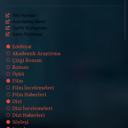
Site Haritası
Aydınlatma Metni
Üyelik Sözleşmesi
Çerez Politikası
Edebiyat
Akademik Araştırma
Çizgi Roman
Roman
Öykü
Film
Film İncelemeleri
Film Haberleri
Dizi
Dizi İncelemeleri
Dizi Haberleri
Söyleşi