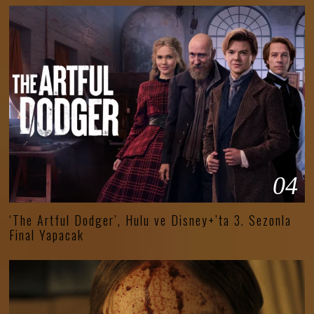
04
‘The Artful Dodger’, Hulu ve Disney+’ta 3. Sezonla
Final Yapacak