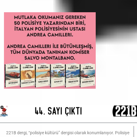
221B dergi, “polisiye kültürü” dergisi olarak konumlanıyor. Polisiye