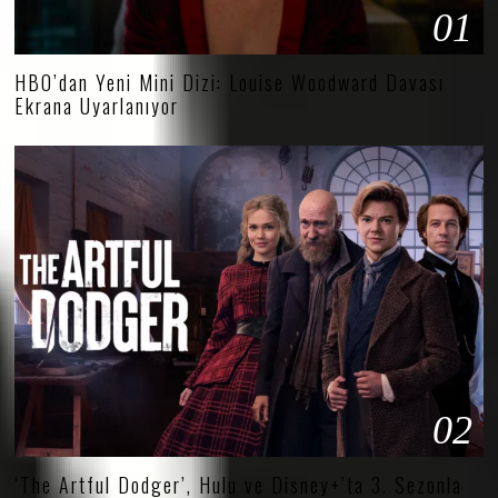
01
HBO’dan Yeni Mini Dizi: Louise Woodward Davası
Ekrana Uyarlanıyor
02
‘The Artful Dodger’, Hulu ve Disney+’ta 3. Sezonla