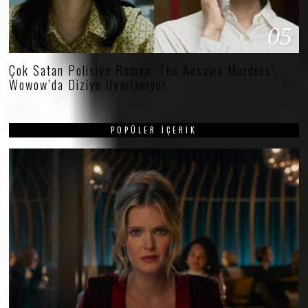
05
Çok Satan Polisiye Roman ‘The Aosawa Murders’,
Wowow’da Diziye Uyarlanıyor
POPÜLER İÇERIK