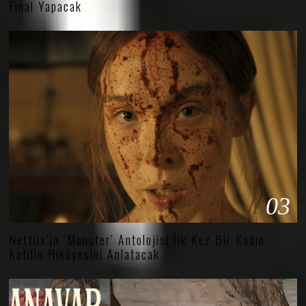
Final Yapacak
03
Netflix’in ‘Monster’ Antolojisi İlk Kez Bir Kadın
Katilin Hikâyesini Anlatacak