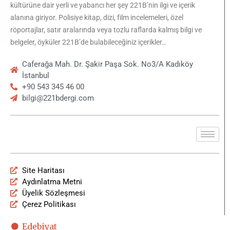
kültürüne dair yerli ve yabancı her şey 221B’nin ilgi ve içerik
alanına giriyor. Polisiye kitap, dizi, film incelemeleri, özel
röportajlar, satır aralarında veya tozlu raflarda kalmış bilgi ve
belgeler, öyküler 221B’de bulabileceğiniz içerikler…
Caferağa Mah. Dr. Şakir Paşa Sok. No3/A Kadıköy
İstanbul
+90 543 345 46 00
bilgi@221bdergi.com
Site Haritası
Aydınlatma Metni
Üyelik Sözleşmesi
Çerez Politikası
Edebiyat