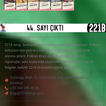
221B dergi, “polisiye kültürü” dergisi olarak konumlanıyor. Polisiye
kültürüne dair yerli ve yabancı her şey 221B’nin ilgi ve içerik
alanına giriyor. Polisiye kitap, dizi, film incelemeleri, özel
röportajlar, satır aralarında veya tozlu raflarda kalmış bilgi ve
belgeler, öyküler 221B’de bulabileceğiniz içerikler…
Caferağa Mah. Dr. Şakir Paşa Sok. No3/A Kadıköy
İstanbul
+90 543 345 46 00
bilgi@221bdergi.com