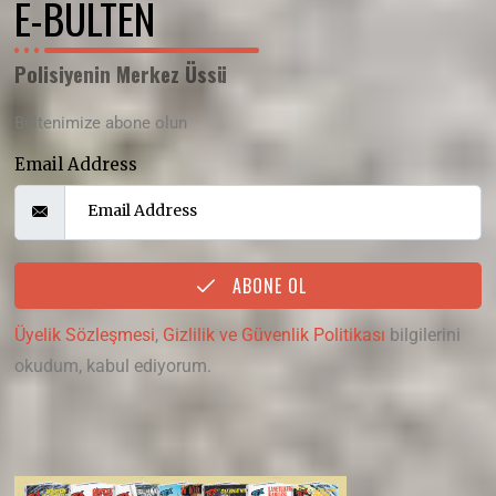
E-BÜLTEN
Polisiyenin Merkez Üssü
Bültenimize abone olun
Email Address
ABONE OL
Üyelik Sözleşmesi
,
Gizlilik ve Güvenlik Politikası
bilgilerini
okudum, kabul ediyorum.