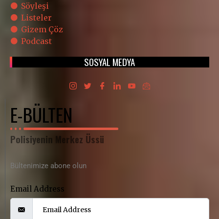
Söyleşi
Listeler
Gizem Çöz
Podcast
SOSYAL MEDYA
E-BÜLTEN
Polisiyenin Merkez Üssü
Bültenimize abone olun
Email Address