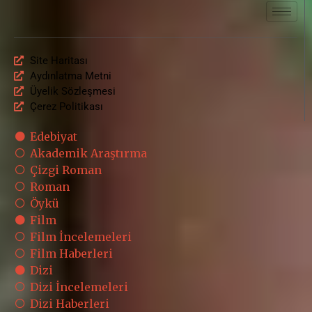
Site Haritası
Aydınlatma Metni
Üyelik Sözleşmesi
Çerez Politikası
Edebiyat
Akademik Araştırma
Çizgi Roman
Roman
Öykü
Film
Film İncelemeleri
Film Haberleri
Dizi
Dizi İncelemeleri
Dizi Haberleri