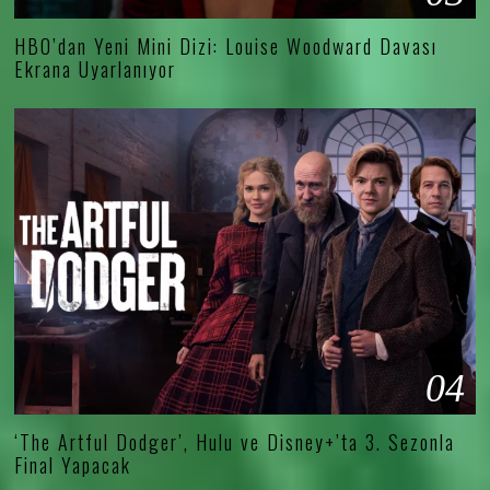
HBO’dan Yeni Mini Dizi: Louise Woodward Davası
Ekrana Uyarlanıyor
04
‘The Artful Dodger’, Hulu ve Disney+’ta 3. Sezonla
Final Yapacak