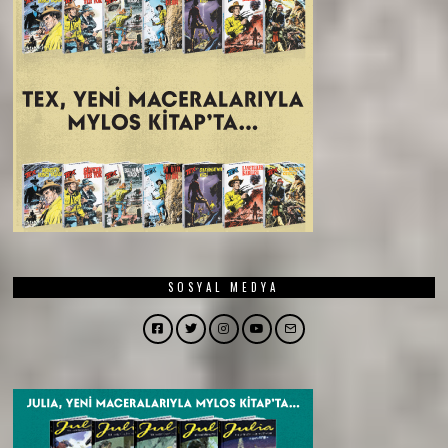
SOSYAL MEDYA
Facebook
Twitter
Instagram
YouTube
Email