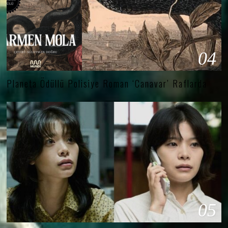
04
Planeta Ödüllü Polisiye Roman ‘Canavar’ Raflarda
05