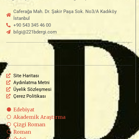
Caferağa Mah. Dr. Şakir Paşa Sok. No3/A Kadıköy
İstanbul
+90 543 345 46 00
bilgi@221bdergi.com
Site Haritası
Aydınlatma Metni
Üyelik Sözleşmesi
Çerez Politikası
Edebiyat
Akademik Araştırma
Çizgi Roman
Roman