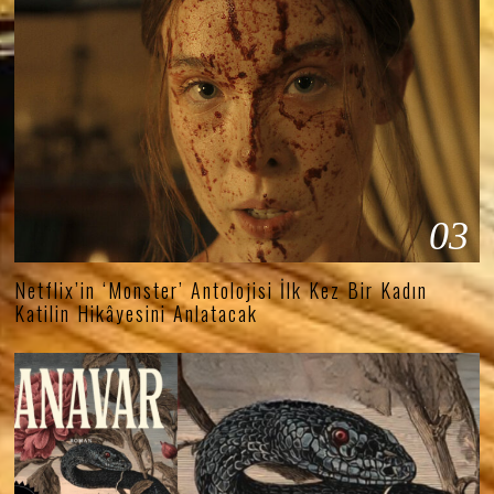
03
Netflix’in ‘Monster’ Antolojisi İlk Kez Bir Kadın
Katilin Hikâyesini Anlatacak