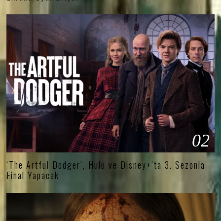
02
‘The Artful Dodger’, Hulu ve Disney+’ta 3. Sezonla
Final Yapacak