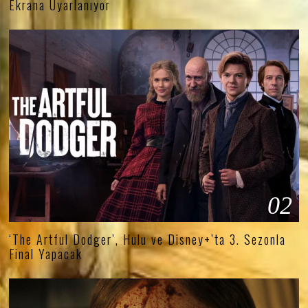
Ekrana Uyarlanıyor
02
‘The Artful Dodger’, Hulu ve Disney+’ta 3. Sezonla
Final Yapacak