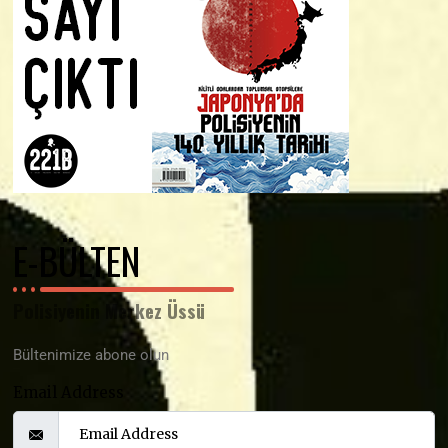
E-BÜLTEN
Polisiyenin Merkez Üssü
Bültenimize abone olun
Email Address