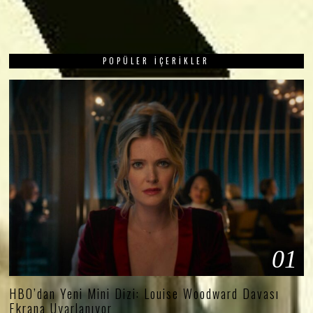
POPÜLER İÇERIKLER
01
HBO’dan Yeni Mini Dizi: Louise Woodward Davası
Ekrana Uyarlanıyor