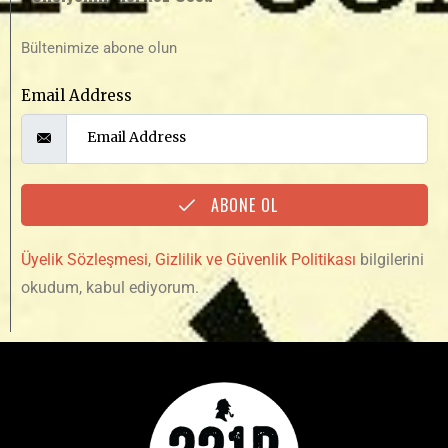
Bültenimize abone olun
Email Address
ABONE OL
Üyelik Sözleşmesi
,
Gizlilik ve Güvenlik Politikası
bilgilerini
okudum, kabul ediyorum.