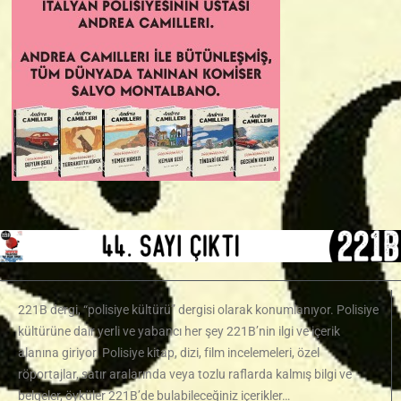
221B dergi, “polisiye kültürü” dergisi olarak konumlanıyor. Polisiye
kültürüne dair yerli ve yabancı her şey 221B’nin ilgi ve içerik
alanına giriyor. Polisiye kitap, dizi, film incelemeleri, özel
röportajlar, satır aralarında veya tozlu raflarda kalmış bilgi ve
belgeler, öyküler 221B’de bulabileceğiniz içerikler…