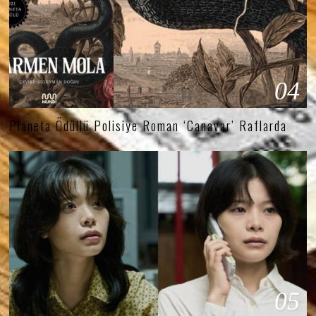
04
Planeta Ödüllü Polisiye Roman ‘Canavar’ Raflarda
05