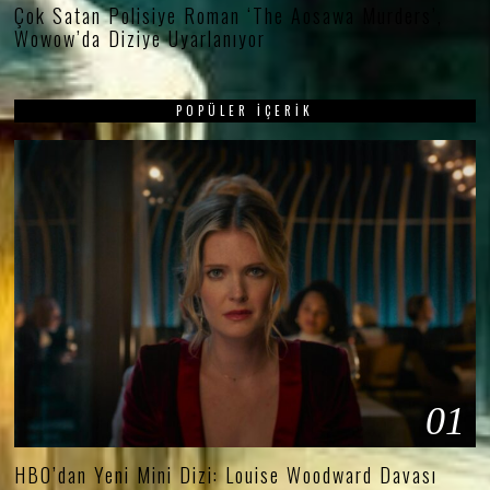
Çok Satan Polisiye Roman ‘The Aosawa Murders’,
Wowow’da Diziye Uyarlanıyor
POPÜLER İÇERIK
01
HBO’dan Yeni Mini Dizi: Louise Woodward Davası