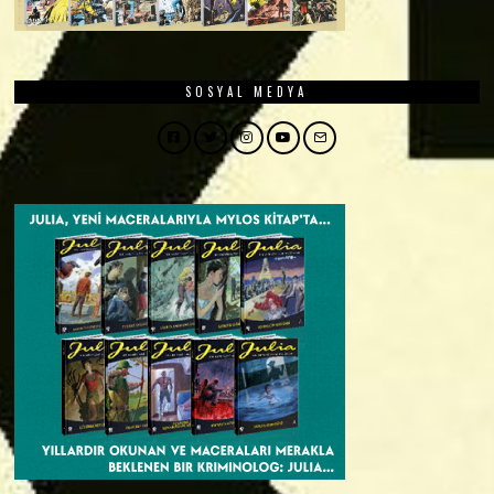
SOSYAL MEDYA
Facebook
Twitter
Instagram
YouTube
Email