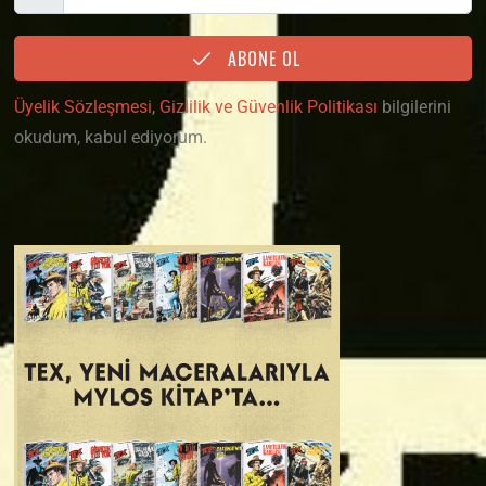
ABONE OL
Üyelik Sözleşmesi
,
Gizlilik ve Güvenlik Politikası
bilgilerini
okudum, kabul ediyorum.