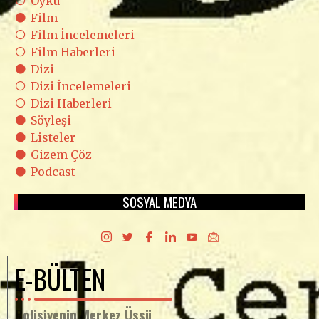
Öykü
Film
Film İncelemeleri
Film Haberleri
Dizi
Dizi İncelemeleri
Dizi Haberleri
Söyleşi
Listeler
Gizem Çöz
Podcast
SOSYAL MEDYA
E-BÜLTEN
Polisiyenin Merkez Üssü