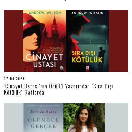
07.04.2023
0
7
‘Cinayet Ustası’nın Ödüllü Yazarından ‘Sıra Dışı
.
Kötülük’ Raflarda
0
4
.
2
0
2
3