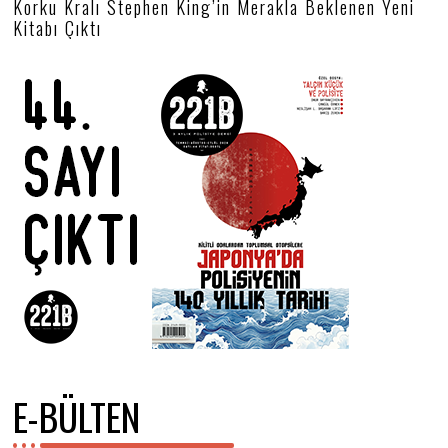
Korku Kralı Stephen King’in Merakla Beklenen Yeni
.
Kitabı Çıktı
0
4
.
2
0
2
2
E-BÜLTEN