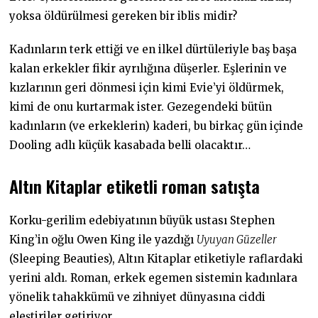
yoksa öldürülmesi gereken bir iblis midir?
Kadınların terk ettiği ve en ilkel dürtüleriyle baş başa
kalan erkekler fikir ayrılığına düşerler. Eşlerinin ve
kızlarının geri dönmesi için kimi Evie’yi öldürmek,
kimi de onu kurtarmak ister. Gezegendeki bütün
kadınların (ve erkeklerin) kaderi, bu birkaç gün içinde
Dooling adlı küçük kasabada belli olacaktır…
Altın Kitaplar etiketli roman satışta
Korku-gerilim edebiyatının büyük ustası Stephen
King’in oğlu Owen King ile yazdığı
Uyuyan Güzeller
(Sleeping Beauties), Altın Kitaplar etiketiyle raflardaki
yerini aldı. Roman, erkek egemen sistemin kadınlara
yönelik tahakkümü ve zihniyet dünyasına ciddi
eleştiriler getiriyor…