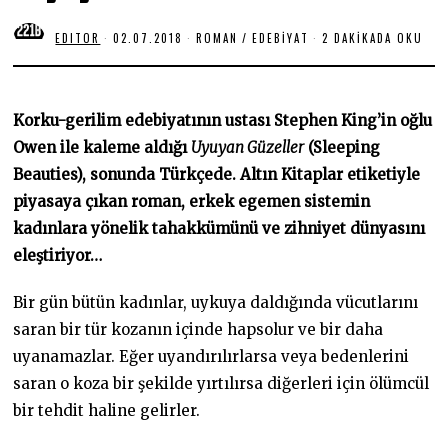
EDITOR
02.07.2018
2
ROMAN
/
EDEBIYAT
2 DAKIKADA OKU
9
.
0
6
.
Korku-gerilim edebiyatının ustası Stephen King’in oğlu
2
0
Owen ile kaleme aldığı
Uyuyan Güzeller
(Sleeping
2
Beauties), sonunda Türkçede. Altın Kitaplar etiketiyle
0
piyasaya çıkan roman, erkek egemen sistemin
kadınlara yönelik tahakkümünü ve zihniyet dünyasını
eleştiriyor…
Bir gün bütün kadınlar, uykuya daldığında vücutlarını
saran bir tür kozanın içinde hapsolur ve bir daha
uyanamazlar. Eğer uyandırılırlarsa veya bedenlerini
saran o koza bir şekilde yırtılırsa diğerleri için ölümcül
bir tehdit haline gelirler.