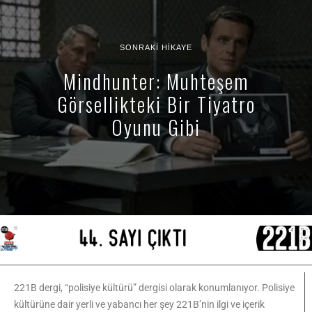
SONRAKI HIKAYE
Mindhunter: Muhteşem
Görsellikteki Bir Tiyatro
Oyunu Gibi
221B dergi, “polisiye kültürü” dergisi olarak konumlanıyor. Polisiye
kültürüne dair yerli ve yabancı her şey 221B’nin ilgi ve içerik