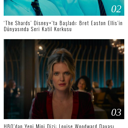
02
‘The Shards’ Disney+’ta Başladı: Bret Easton Ellis’in
Dünyasında Seri Katil Korkusu
03
HBO’dan Yeni Mini Dizi: Louise Woodward Davası