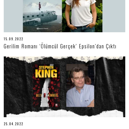
15.09.2022
1
6
Gerilim Romanı ‘Ölümcül Gerçek’ Epsilon’dan Çıktı
.
0
9
.
2
0
2
2
25.04.2022
2
5