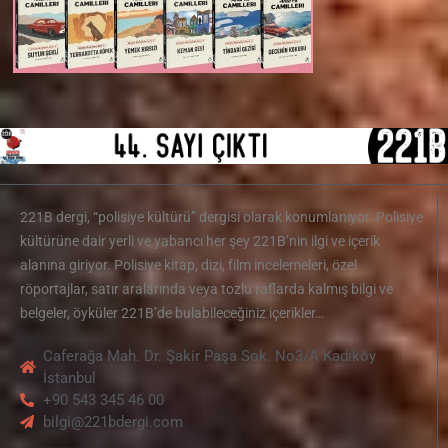
221B dergi, “polisiye kültürü” dergisi olarak konumlanıyor. Polisiye
kültürüne dair yerli ve yabancı her şey 221B’nin ilgi ve içerik
alanına giriyor. Polisiye kitap, dizi, film incelemeleri, özel
röportajlar, satır aralarında veya tozlu raflarda kalmış bilgi ve
belgeler, öyküler 221B’de bulabileceğiniz içerikler…
Caferağa Mah. Dr. Şakir Paşa Sok. No3/A Kadıköy
İstanbul
+90 543 345 46 00
bilgi@221bdergi.com