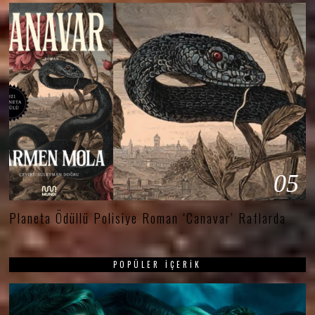
05
Planeta Ödüllü Polisiye Roman ‘Canavar’ Raflarda
POPÜLER İÇERIK