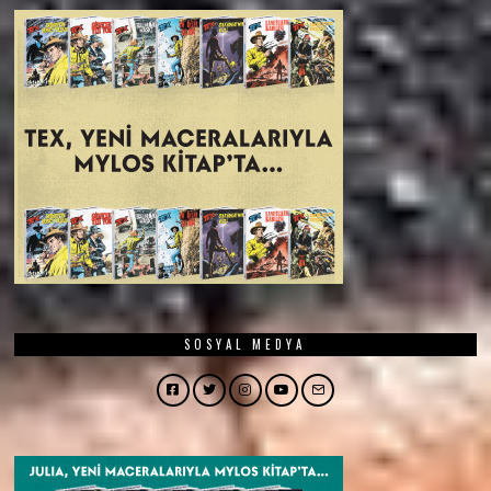
SOSYAL MEDYA
Facebook
Twitter
Instagram
YouTube
Email