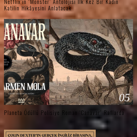
Netflix’in ‘Monster’ Antolojisi İlk Kez Bir Kadın
Katilin Hikâyesini Anlatacak
05
Planeta Ödüllü Polisiye Roman ‘Canavar’ Raflarda