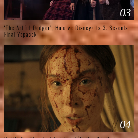
03
‘The Artful Dodger’, Hulu ve Disney+’ta 3. Sezonla
Final Yapacak
04