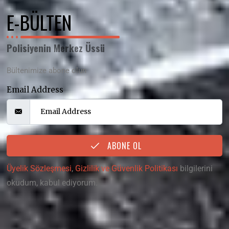
E-BÜLTEN
Polisiyenin Merkez Üssü
Bültenimize abone olun
Email Address
ABONE OL
Üyelik Sözleşmesi
,
Gizlilik ve Güvenlik Politikası
bilgilerini
okudum, kabul ediyorum.