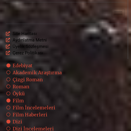
Site Haritası
Aydınlatma Metni
Üyelik Sözleşmesi
Çerez Politikası
Edebiyat
Akademik Araştırma
Çizgi Roman
Roman
Öykü
Film
Film İncelemeleri
Film Haberleri
Dizi
Dizi İncelemeleri