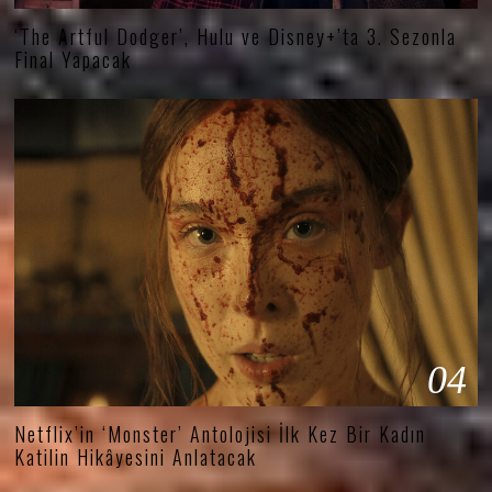
‘The Artful Dodger’, Hulu ve Disney+’ta 3. Sezonla
Final Yapacak
04
Netflix’in ‘Monster’ Antolojisi İlk Kez Bir Kadın
Katilin Hikâyesini Anlatacak