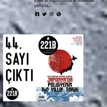
(tabii ki İngiliz olanı) atlamamak
şartıyla…