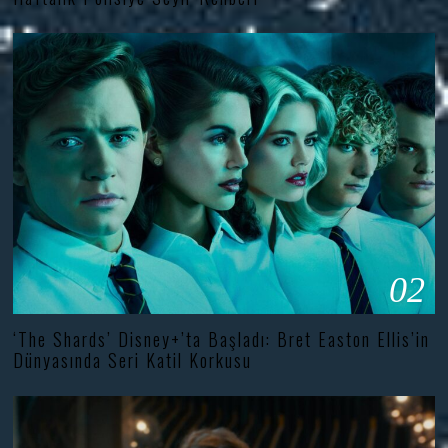
02
‘The Shards’ Disney+’ta Başladı: Bret Easton Ellis’in
Dünyasında Seri Katil Korkusu