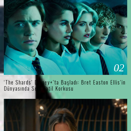
02
‘The Shards’ Disney+’ta Başladı: Bret Easton Ellis’in
Dünyasında Seri Katil Korkusu