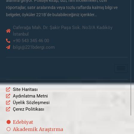
alanına giriyor. Polisiye kitap, dizi, film incelemeleri, özel
röportajlar, satır aralarında veya tozlu raflarda kalmış bilgi ve
belgeler, öyküler 221B’de bulabileceğiniz içerikler…
Caferağa Mah. Dr. Şakir Paşa Sok. No3/A Kadıköy
İstanbul
+90 543 345 46 00
bilgi@221bdergi.com
Site Haritası
Aydınlatma Metni
Üyelik Sözleşmesi
Çerez Politikası
Edebiyat
Akademik Araştırma