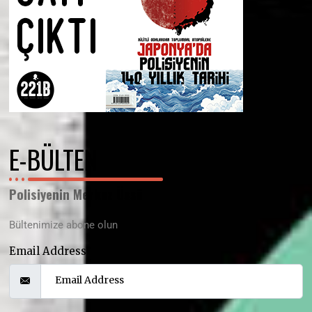
E-BÜLTEN
Polisiyenin Merkez Üssü
Bültenimize abone olun
Email Address