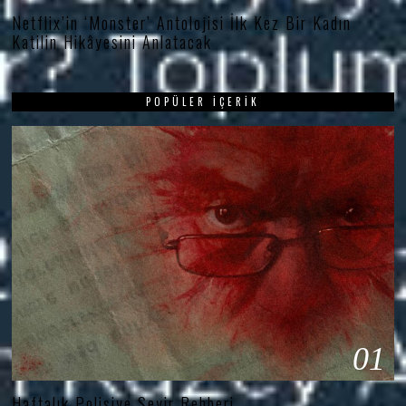
Netflix’in ‘Monster’ Antolojisi İlk Kez Bir Kadın
Katilin Hikâyesini Anlatacak
POPÜLER İÇERIK
01
Haftalık Polisiye Seyir Rehberi