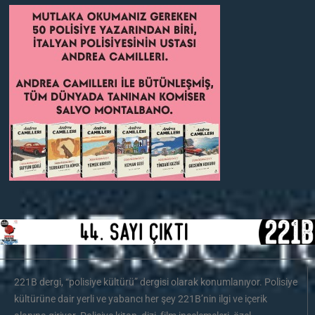
221B dergi, “polisiye kültürü” dergisi olarak konumlanıyor. Polisiye
kültürüne dair yerli ve yabancı her şey 221B’nin ilgi ve içerik