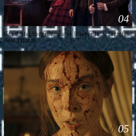
04
‘The Artful Dodger’, Hulu ve Disney+’ta 3. Sezonla
Final Yapacak
05