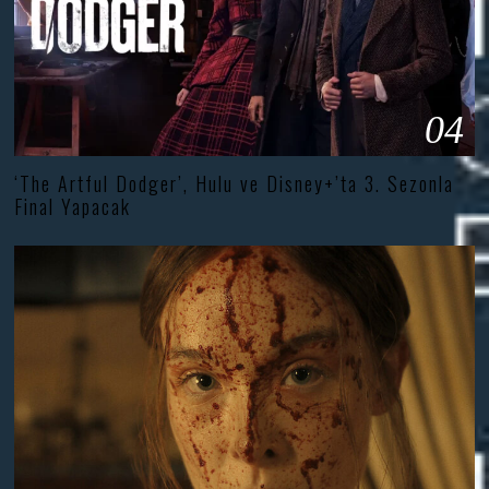
04
‘The Artful Dodger’, Hulu ve Disney+’ta 3. Sezonla
Final Yapacak