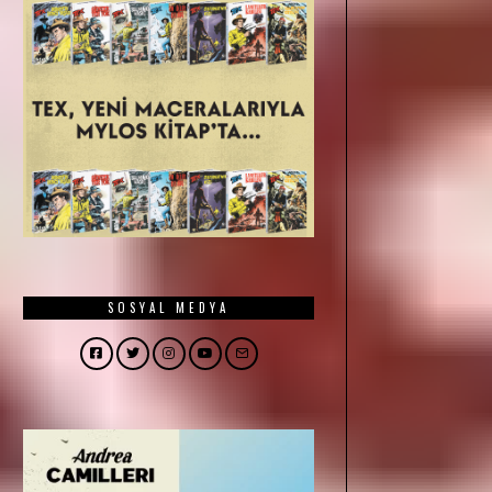
SOSYAL MEDYA
Facebook
Twitter
Instagram
YouTube
Email