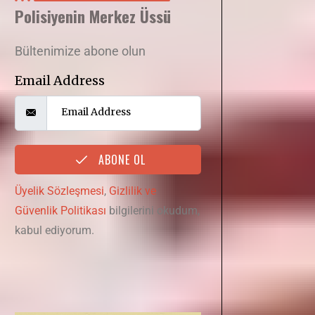
Polisiyenin Merkez Üssü
Bültenimize abone olun
Email Address
ABONE OL
Üyelik Sözleşmesi
,
Gizlilik ve
Güvenlik Politikası
bilgilerini okudum,
kabul ediyorum.