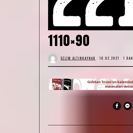
1110×90
SELIM ALTINKAYNAK
10.02.2021
0
1 DA
7
.
0
8
.
2
0
2
1