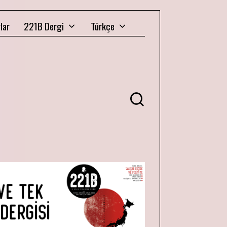
lar
221B Dergi
Türkçe
Ü