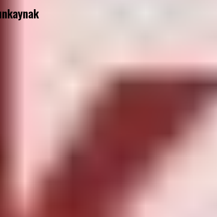
tınkaynak