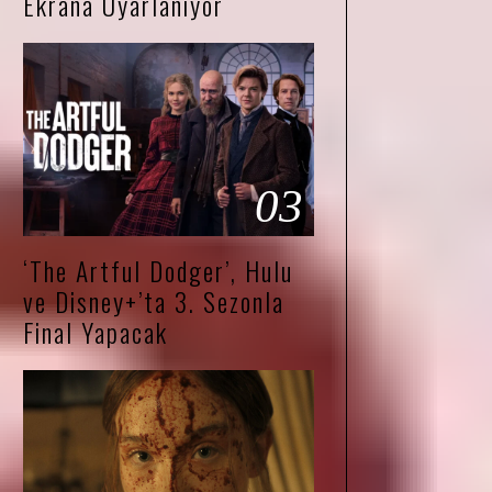
Ekrana Uyarlanıyor
03
‘The Artful Dodger’, Hulu
ve Disney+’ta 3. Sezonla
Final Yapacak