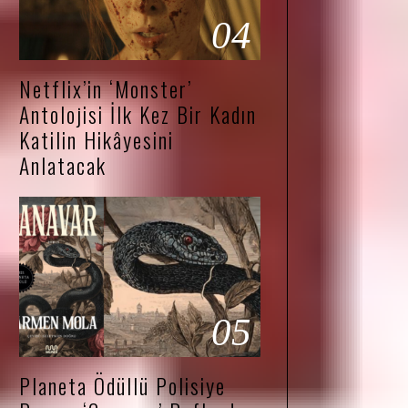
04
Netflix’in ‘Monster’
Antolojisi İlk Kez Bir Kadın
Katilin Hikâyesini
Anlatacak
05
Planeta Ödüllü Polisiye